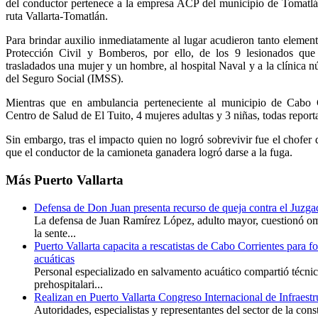
del conductor pertenece a la empresa ACP del municipio de Tomatl
ruta Vallarta-Tomatlán.
Para brindar auxilio inmediatamente al lugar acudieron tanto elemen
Protección Civil y Bomberos, por ello, de los 9 lesionados que
trasladados una mujer y un hombre, al hospital Naval y a la clínica 
del Seguro Social (IMSS).
Mientras que en ambulancia perteneciente al municipio de Cabo Co
Centro de Salud de El Tuito, 4 mujeres adultas y 3 niñas, todas repor
Sin embargo, tras el impacto quien no logró sobrevivir fue el chofer
que el conductor de la camioneta ganadera logró darse a la fuga.
Más
Puerto Vallarta
Defensa de Don Juan presenta recurso de queja contra el Juzga
La defensa de Juan Ramírez López, adulto mayor, cuestionó omi
la sente...
Puerto Vallarta capacita a rescatistas de Cabo Corrientes para f
acuáticas
Personal especializado en salvamento acuático compartió técnic
prehospitalari...
Realizan en Puerto Vallarta Congreso Internacional de Infraest
Autoridades, especialistas y representantes del sector de la con