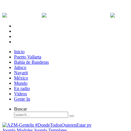
Viernes, 7 de Agosto de 2026
Dólar:
0 MXN
Dólar Canadiense:
0 MXN
Euro:
Inicio
Puerto Vallarta
Bahía de Banderas
Jalisco
Nayarit
México
Mundo
En radio
Videos
Gente In
Buscar
Joomla Modules
Joomla Templates