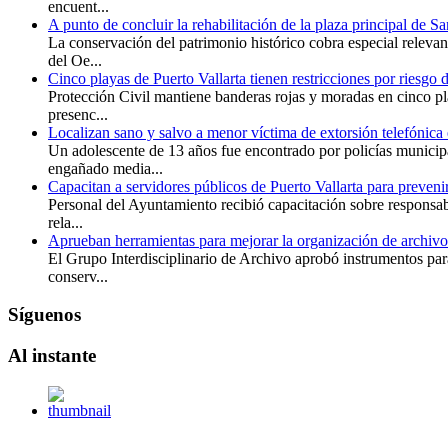
encuent...
A punto de concluir la rehabilitación de la plaza principal de S
La conservación del patrimonio histórico cobra especial releva
del Oe...
Cinco playas de Puerto Vallarta tienen restricciones por riesgo 
Protección Civil mantiene banderas rojas y moradas en cinco pl
presenc...
Localizan sano y salvo a menor víctima de extorsión telefónica 
Un adolescente de 13 años fue encontrado por policías municip
engañado media...
Capacitan a servidores públicos de Puerto Vallarta para preveni
Personal del Ayuntamiento recibió capacitación sobre responsabi
rela...
Aprueban herramientas para mejorar la organización de archivo
El Grupo Interdisciplinario de Archivo aprobó instrumentos para 
conserv...
Síguenos
Al
instante