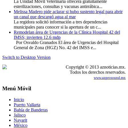
La Unidad Móvil Veterinaria ofrecerá gratuitamente
esterilizaciones, consultas y vacunas antirrábica...
Melissa Madero pide aclarar si hubo sustento legal para abrir
un canal que descargó agua al mar
La regidora solicitó información a tres dependencias
municipales para conocer si la apertura de un c...
Remodelan área de Urgencias de la Clínica Hospital 42 del
IMSS; invierten 12.6 mdp
Por Osvaldo Granados El área de Urgencias del Hospital
General de Zona (HGZ) No. 42 del IMSS e...
Switch to Desktop Version
Copyright © 2013 aznoticias.mx.
Todos los derechos reservados.
www.azprosound.mx
Menú Móvil
Inicio
Puerto Vallarta
Bahía de Banderas
Jalisco
Nayarit
México