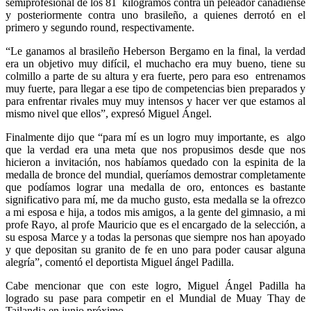
semiprofesional de los 81
kilogramos contra un peleador canadiense
y posteriormente contra uno brasileño, a quienes derrotó en el
primero y segundo round, respectivamente.
“Le ganamos al brasileño Heberson Bergamo en la final, la verdad
era un objetivo muy difícil, el muchacho era muy bueno, tiene su
colmillo a parte de su altura y era fuerte, pero para eso
entrenamos
muy fuerte, para llegar a ese tipo de competencias bien preparados y
para enfrentar rivales muy muy intensos y hacer ver que estamos al
mismo nivel que ellos”, expresó Miguel Ángel.
Finalmente dijo que “para mí es un logro muy importante, es
algo
que la verdad era una meta que nos propusimos desde que nos
hicieron a invitación, nos habíamos quedado con la espinita de la
medalla de bronce del mundial, queríamos demostrar completamente
que podíamos lograr una medalla de oro, entonces es bastante
significativo para mí, me da mucho gusto, esta medalla se la ofrezco
a mi esposa e hija, a todos mis amigos, a la gente del gimnasio, a mi
profe Rayo, al profe Mauricio que es el encargado de la selección, a
su esposa Marce y a todas la personas que siempre nos han apoyado
y que depositan su granito de fe en uno para poder causar alguna
alegría”, comentó el deportista Miguel ángel Padilla.
Cabe mencionar que con este logro, Miguel Ángel Padilla ha
logrado su pase para competir en el Mundial de Muay Thay de
Tailandia en junio próximo.