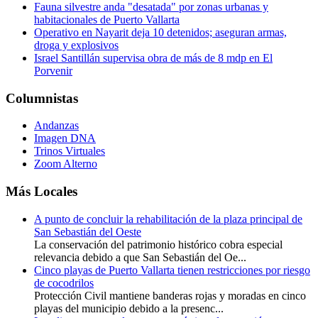
Fauna silvestre anda "desatada" por zonas urbanas y
habitacionales de Puerto Vallarta
Operativo en Nayarit deja 10 detenidos; aseguran armas,
droga y explosivos
Israel Santillán supervisa obra de más de 8 mdp en El
Porvenir
Columnistas
Andanzas
Imagen DNA
Trinos Virtuales
Zoom Alterno
Más Locales
A punto de concluir la rehabilitación de la plaza principal de
San Sebastián del Oeste
La conservación del patrimonio histórico cobra especial
relevancia debido a que San Sebastián del Oe...
Cinco playas de Puerto Vallarta tienen restricciones por riesgo
de cocodrilos
Protección Civil mantiene banderas rojas y moradas en cinco
playas del municipio debido a la presenc...