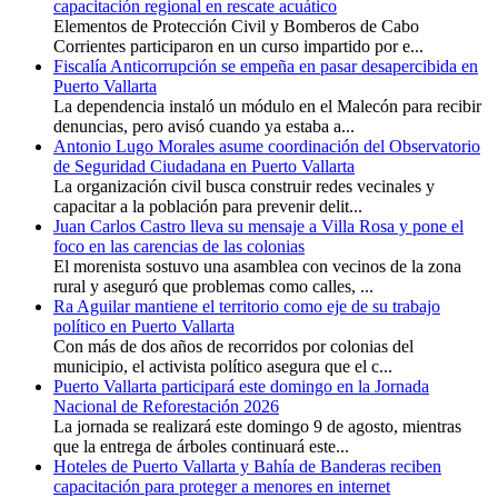
capacitación regional en rescate acuático
Elementos de Protección Civil y Bomberos de Cabo
Corrientes participaron en un curso impartido por e...
Fiscalía Anticorrupción se empeña en pasar desapercibida en
Puerto Vallarta
La dependencia instaló un módulo en el Malecón para recibir
denuncias, pero avisó cuando ya estaba a...
Antonio Lugo Morales asume coordinación del Observatorio
de Seguridad Ciudadana en Puerto Vallarta
La organización civil busca construir redes vecinales y
capacitar a la población para prevenir delit...
Juan Carlos Castro lleva su mensaje a Villa Rosa y pone el
foco en las carencias de las colonias
El morenista sostuvo una asamblea con vecinos de la zona
rural y aseguró que problemas como calles, ...
Ra Aguilar mantiene el territorio como eje de su trabajo
político en Puerto Vallarta
Con más de dos años de recorridos por colonias del
municipio, el activista político asegura que el c...
Puerto Vallarta participará este domingo en la Jornada
Nacional de Reforestación 2026
La jornada se realizará este domingo 9 de agosto, mientras
que la entrega de árboles continuará este...
Hoteles de Puerto Vallarta y Bahía de Banderas reciben
capacitación para proteger a menores en internet