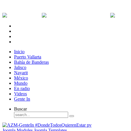
Jueves, 6 de Agosto de 2026
Dólar:
0 MXN
Dólar Canadiense:
0 MXN
Euro:
Inicio
Puerto Vallarta
Bahía de Banderas
Jalisco
Nayarit
México
Mundo
En radio
Videos
Gente In
Buscar
Joomla Modules
Joomla Templates