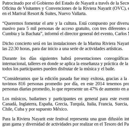
Patrocinado por el Gobierno del Estado de Nayarit a través de la Secr
Oficina de Visitantes y Convenciones de la Riviera Nayarit (OVC), es
en el Marival Resort & Suites, Nuevo Vallarta.
“Queremos fomentar el arte y la cultura. Está compuesto por divers
masivo para 5 mil personas de acceso gratuito, con tres diferentes ar
Cumbia y la Bachata”, informó el director general del evento, Carlos 
Dicho concierto será en las instalaciones de la Marina Riviera Nayari
las 22:30 horas, para dar inicio a una serie de actividades artísticas.
Durante los días siguientes habrá presentaciones coreográficas
internacional, talleres en donde se aplica la enseñanza y práctica de l
todos los participantes pueden disfrutar de la música y el baile.
“Consideramos que la edición pasada fue muy exitosa, gracias a la
tuvimos 816 personas promedio por día, en este 2014 tenemos pro
personas diarias promedio, lo que represente un 47% de aumento en a
Los músicos, bailarines y participantes en general para este eve
Canadá, Inglaterra, España, Grecia, Turquía, Italia, Francia, Sueci
Chile, Cuba y por supuesto México.
Para la Riviera Nayarit este festival representa una gran difusión in
gran gama y diversidad de actividades por realizar en el Tesoro del P