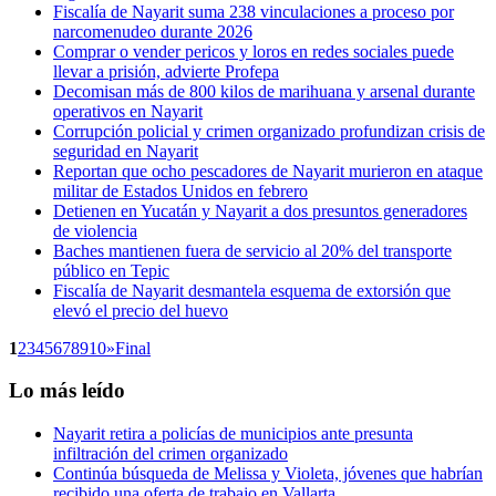
Fiscalía de Nayarit suma 238 vinculaciones a proceso por
narcomenudeo durante 2026
Comprar o vender pericos y loros en redes sociales puede
llevar a prisión, advierte Profepa
Decomisan más de 800 kilos de marihuana y arsenal durante
operativos en Nayarit
Corrupción policial y crimen organizado profundizan crisis de
seguridad en Nayarit
Reportan que ocho pescadores de Nayarit murieron en ataque
militar de Estados Unidos en febrero
Detienen en Yucatán y Nayarit a dos presuntos generadores
de violencia
Baches mantienen fuera de servicio al 20% del transporte
público en Tepic
Fiscalía de Nayarit desmantela esquema de extorsión que
elevó el precio del huevo
1
2
3
4
5
6
7
8
9
10
»
Final
Lo más leído
Nayarit retira a policías de municipios ante presunta
infiltración del crimen organizado
Continúa búsqueda de Melissa y Violeta, jóvenes que habrían
recibido una oferta de trabajo en Vallarta