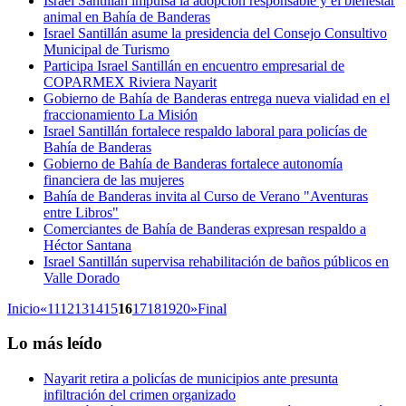
Israel Santillán impulsa la adopción responsable y el bienestar
animal en Bahía de Banderas
Israel Santillán asume la presidencia del Consejo Consultivo
Municipal de Turismo
Participa Israel Santillán en encuentro empresarial de
COPARMEX Riviera Nayarit
Gobierno de Bahía de Banderas entrega nueva vialidad en el
fraccionamiento La Misión
Israel Santillán fortalece respaldo laboral para policías de
Bahía de Banderas
Gobierno de Bahía de Banderas fortalece autonomía
financiera de las mujeres
Bahía de Banderas invita al Curso de Verano "Aventuras
entre Libros"
Comerciantes de Bahía de Banderas expresan respaldo a
Héctor Santana
Israel Santillán supervisa rehabilitación de baños públicos en
Valle Dorado
Inicio
«
11
12
13
14
15
16
17
18
19
20
»
Final
Lo más leído
Nayarit retira a policías de municipios ante presunta
infiltración del crimen organizado