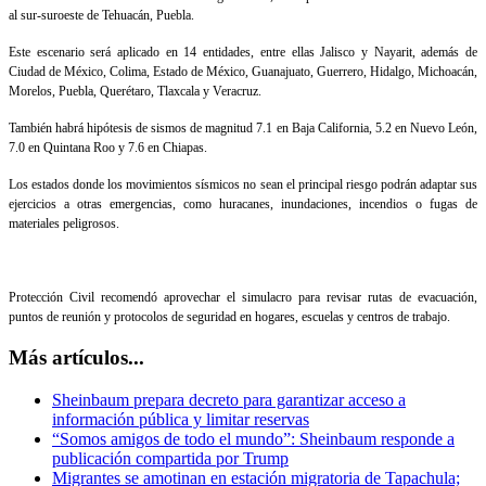
al sur-suroeste de Tehuacán, Puebla.
Este escenario será aplicado en 14 entidades, entre ellas Jalisco y Nayarit, además de
Ciudad de México, Colima, Estado de México, Guanajuato, Guerrero, Hidalgo, Michoacán,
Morelos, Puebla, Querétaro, Tlaxcala y Veracruz.
También habrá hipótesis de sismos de magnitud 7.1 en Baja California, 5.2 en Nuevo León,
7.0 en Quintana Roo y 7.6 en Chiapas.
Los estados donde los movimientos sísmicos no sean el principal riesgo podrán adaptar sus
ejercicios a otras emergencias, como huracanes, inundaciones, incendios o fugas de
materiales peligrosos.
Protección Civil recomendó aprovechar el simulacro para revisar rutas de evacuación,
puntos de reunión y protocolos de seguridad en hogares, escuelas y centros de trabajo.
Más artículos...
Sheinbaum prepara decreto para garantizar acceso a
información pública y limitar reservas
“Somos amigos de todo el mundo”: Sheinbaum responde a
publicación compartida por Trump
Migrantes se amotinan en estación migratoria de Tapachula;