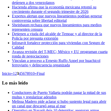
detienen a dos venezolanos
Hacienda afirma que la economía mexicana retomó su
crecimiento durante el segundo trimestre de 2026
Expertos alertan que nuevos lineamientos podrían generar
controversia sobre libertad editorial
Sheinbaum rechaza que nuevos lineamientos para medios
representen censura
Detienen a viuda del alcalde de Temoac y al director de la
Policía por presunta extorsión
Infonavit fortalece protección para viviendas con Seguro de
Calidad
Avanza revisión del T-MEC; México y EU programan cuarta
ronda de negociaciones
Vinculan a proceso a Ernesto Ruffo Appel por huachicol
ferroviario y delincuencia organizada
Inicio
«
1
2
3
4
5
6
7
8
9
10
»
Final
Lo más leído
Conductores de Puerto Vallarta podrán pagar la mitad de sus
multas y regularizar adeudos
Melissa Madero pide aclarar si hubo sustento legal para abrir
un canal que descargó agua al mar
Operativo en Nayarit deja 10 detenidos; aseguran armas,