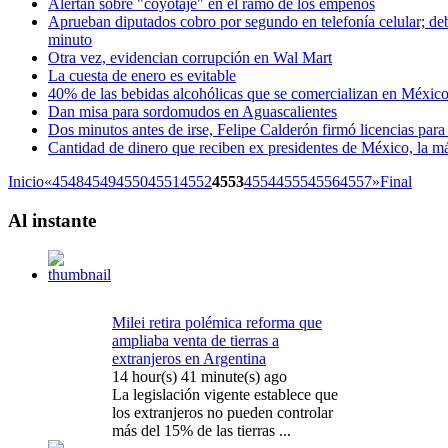
Alertan sobre "coyotaje" en el ramo de los empeños
Aprueban diputados cobro por segundo en telefonía celular; de
minuto
Otra vez, evidencian corrupción en Wal Mart
La cuesta de enero es evitable
40% de las bebidas alcohólicas que se comercializan en México
Dan misa para sordomudos en Aguascalientes
Dos minutos antes de irse, Felipe Calderón firmó licencias para
Cantidad de dinero que reciben ex presidentes de México, la m
Inicio
«
4548
4549
4550
4551
4552
4553
4554
4555
4556
4557
»
Final
Al
instante
Milei retira polémica reforma que
ampliaba venta de tierras a
extranjeros en Argentina
14 hour(s) 41 minute(s) ago
La legislación vigente establece que
los extranjeros no pueden controlar
más del 15% de las tierras ...