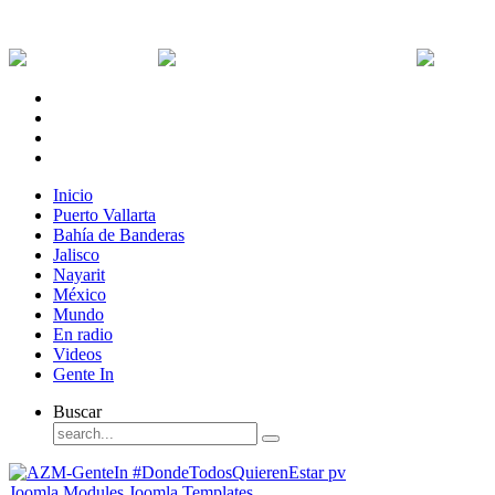
Viernes, 7 de Agosto de 2026
Dólar:
0 MXN
Dólar Canadiense:
0 MXN
Euro:
Inicio
Puerto Vallarta
Bahía de Banderas
Jalisco
Nayarit
México
Mundo
En radio
Videos
Gente In
Buscar
Joomla Modules
Joomla Templates