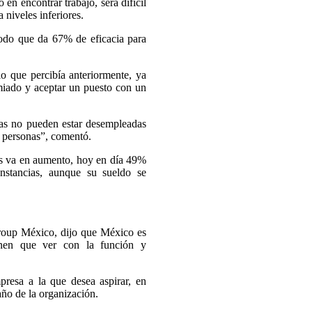
en encontrar trabajo, será difícil
 niveles inferiores.
todo que da 67% de eficacia para
o que percibía anteriormente, ya
miado y aceptar un puesto con un
onas no pueden estar desempleadas
s personas”, comentó.
es va en aumento, hoy en día 49%
unstancias, aunque su sueldo se
oup México, dijo que México es
ienen que ver con la función y
resa a la que desea aspirar, en
año de la organización.