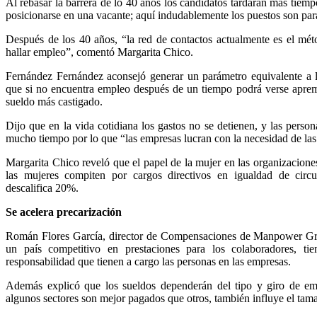
Al rebasar la barrera de lo 40 años los candidatos tardarán más tiempo 
posicionarse en una vacante; aquí indudablemente los puestos son para
Después de los 40 años, “la red de contactos actualmente es el mé
hallar empleo”, comentó Margarita Chico.
Fernández Fernández aconsejó generar un parámetro equivalente a l
que si no encuentra empleo después de un tiempo podrá verse apre
sueldo más castigado.
Dijo que en la vida cotidiana los gastos no se detienen, y las pers
mucho tiempo por lo que “las empresas lucran con la necesidad de la
Margarita Chico reveló que el papel de la mujer en las organizacion
las mujeres compiten por cargos directivos en igualdad de circ
descalifica 20%.
Se acelera precarización
Román Flores García, director de Compensaciones de Manpower Gr
un país competitivo en prestaciones para los colaboradores, t
responsabilidad que tienen a cargo las personas en las empresas.
Además explicó que los sueldos dependerán del tipo y giro de emp
algunos sectores son mejor pagados que otros, también influye el tam