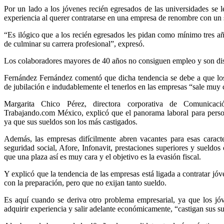
Por un lado a los jóvenes recién egresados de las universidades se le
experiencia al querer contratarse en una empresa de renombre con un 
“Es ilógico que a los recién egresados les pidan como mínimo tres a
de culminar su carrera profesional”, expresó.
Los colaboradores mayores de 40 años no consiguen empleo y son dis
Fernández Fernández comentó que dicha tendencia se debe a que lo
de jubilación e indudablemente el tenerlos en las empresas “sale muy 
Margarita Chico Pérez, directora corporativa de Comunicac
Trabajando.com México, explicó que el panorama laboral para person
ya que sus sueldos son los más castigados.
Además, las empresas difícilmente abren vacantes para esas caracte
seguridad social, Afore, Infonavit, prestaciones superiores y sueldos
que una plaza así es muy cara y el objetivo es la evasión fiscal.
Y explicó que la tendencia de las empresas está ligada a contratar jó
con la preparación, pero que no exijan tanto sueldo.
Es aquí cuando se deriva otro problema empresarial, ya que los jóve
adquirir experiencia y salir adelante económicamente, “castigan sus su