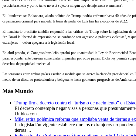
enfrenta el expresidente Jair Bolsonaro ante la Corte Suprema de Brasil. Según Lula, este 
justicia brasileña y por lo tanto no está sujeto a ningún tipo de injerencia o amenaza”.
El ultraderechista Bolsonaro, aliado político de Trump, podría enfrentar hasta 40 años de pr
organización criminal para impedir la toma de poder de Lula tras las elecciones de 2022.
El mandatario brasileño también respondió a las críticas de Trump sobre la legislación de 
“en Brasil la libertad de expresión no se confunde con agresión o prácticas violentas”, y qu
extranjeras— deben apegarse a la legislación local.
En abril pasado, el Congreso brasileño aprobó por unanimidad la Ley de Reciprocidad Econ
para responder ante barreras comerciales impuestas por otros países. Dicha ley permite susp
derechos de propiedad intelectual.
Las tensiones entre ambos países escalan a medida que se acerca la elección presidencial en
medio de un discurso proteccionista y beligerante hacia gobiernos progresistas de América La
Más
Mundo
Trump firma decreto contra el “turismo de nacimiento” en Est
El decreto contempla negar visas a personas que presuntamente
Unidos con ...
Milei retira polémica reforma que ampliaba venta de tierras a e
La legislación vigente establece que los extranjeros no pueden 
tierras ...
Eclipse total de Sol oscurecerá tres continentes este 12 de agos