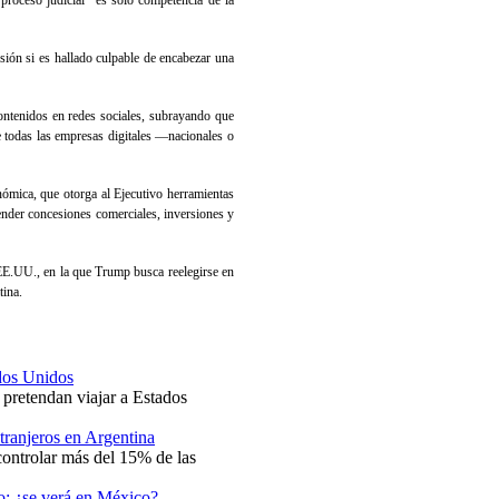
proceso judicial “es solo competencia de la
isión si es hallado culpable de encabezar una
contenidos en redes sociales, subrayando que
e todas las empresas digitales —nacionales o
ómica, que otorga al Ejecutivo herramientas
ender concesiones comerciales, inversiones y
 EE.UU., en la que Trump busca reelegirse en
tina.
ados Unidos
 pretendan viajar a Estados
xtranjeros en Argentina
controlar más del 15% de las
to; ¿se verá en México?