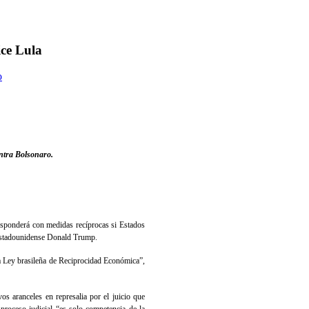
ice Lula
o
ontra Bolsonaro.
responderá con medidas recíprocas si Estados
 estadounidense Donald Trump.
la Ley brasileña de Reciprocidad Económica”,
s aranceles en represalia por el juicio que