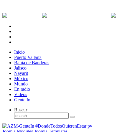
Sábado, 8 de Agosto de 2026
Dólar:
0 MXN
Dólar Canadiense:
0 MXN
Euro:
Inicio
Puerto Vallarta
Bahía de Banderas
Jalisco
Nayarit
México
Mundo
En radio
Videos
Gente In
Buscar
Joomla Modules
Joomla Templates