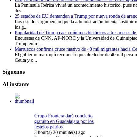
La Península Ibérica vivirá un acontecimiento histórico, pues no
des...
25 estados de EU demandan a Trump por nueva ronda de aranc
Los estados argumentan que la administración intenta sustituir 
los g...
Popularidad de Trump cae a mínimos históricos a tres meses de 
Encuestas de CNN, AP-NORC y la Universidad de Quinnipiac 
Trump entre ...
Marruecos confirma cruce masivo de 40 mil migrantes hacia Ce
El gobierno marroquí reconoció que alrededor de 40 mil persona
Ceuta y o...
Síguenos
Al
instante
Grupo Frontera dará concierto
gratuito en Guadalajara por los
festejos patrios
3 hour(s) 20 minute(s) ago