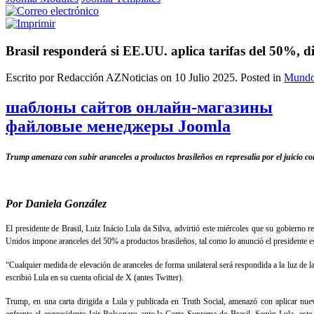
Brasil responderá si EE.UU. aplica tarifas del 50%, d
Escrito por Redacción AZNoticias on
10 Julio 2025
. Posted in
Mund
шаблоны сайтов онлайн-магазины
файловые менеджеры Joomla
Trump amenaza con subir aranceles a productos brasileños en represalia por el juicio c
Por Daniela González
El presidente de Brasil, Luiz Inácio Lula da Silva, advirtió este miércoles que su gobierno 
Unidos impone aranceles del 50% a productos brasileños, tal como lo anunció el presidente
“Cualquier medida de elevación de aranceles de forma unilateral será respondida a la luz de 
escribió Lula en su cuenta oficial de X (antes Twitter).
Trump, en una carta dirigida a Lula y publicada en Truth Social, amenazó con aplicar nuevo