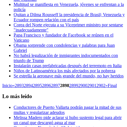
Multitud se manifiesta en Venezuela, jóvenes se enfrentan a la
policía
Quitan a Dilma Rousseff la presidencia de Brasil; Venezuela y
Ecuador rompen relación con el país
Corea del Norte ejecuta a su Viceprimer ministro por sentarse
"inadecuadamente"
Papa Francisco y fundador de Facebook se reúnen en el
Vaticano
Obama sorprende con condolencias y palabras para Juan
Gabriel
No habrá legalización de inmigrantes indocumentados con
triunfo de Trump
Instalarán casas prefabricadas después del terremoto en Italia
Niños de Latinoamérica los más afectados por la pobreza
Se estrella la aeronave más grande del mundo, no hay heridos
Inicio
«
2893
2894
2895
2896
2897
2898
2899
2900
2901
2902
»
Final
Lo más leído
Conductores de Puerto Vallarta podrán pagar la mitad de sus
multas y regularizar adeudos
Melissa Madero pide aclarar si hubo sustento legal para abrir
un canal que descargó agua al mar