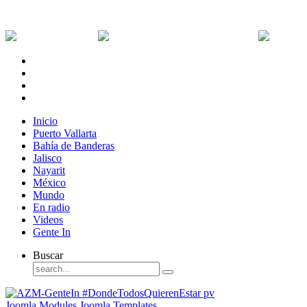
Jueves, 6 de Agosto de 2026
Dólar:
0 MXN
Dólar Canadiense:
0 MXN
Euro:
Inicio
Puerto Vallarta
Bahía de Banderas
Jalisco
Nayarit
México
Mundo
En radio
Videos
Gente In
Buscar
Joomla Modules
Joomla Templates