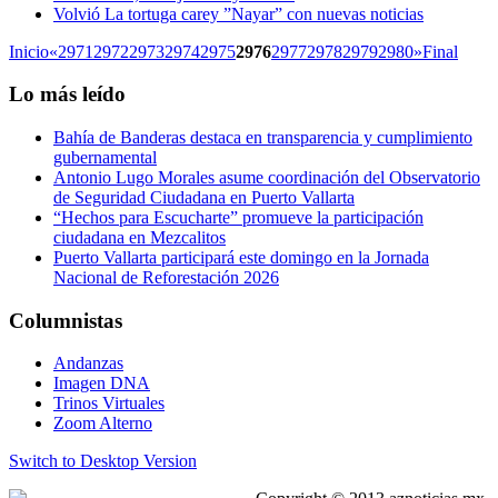
Volvió La tortuga carey ”Nayar” con nuevas noticias
Inicio
«
2971
2972
2973
2974
2975
2976
2977
2978
2979
2980
»
Final
Lo más leído
Bahía de Banderas destaca en transparencia y cumplimiento
gubernamental
Antonio Lugo Morales asume coordinación del Observatorio
de Seguridad Ciudadana en Puerto Vallarta
“Hechos para Escucharte” promueve la participación
ciudadana en Mezcalitos
Puerto Vallarta participará este domingo en la Jornada
Nacional de Reforestación 2026
Columnistas
Andanzas
Imagen DNA
Trinos Virtuales
Zoom Alterno
Switch to Desktop Version