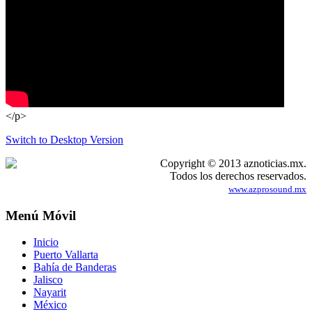
</p>
Switch to Desktop Version
Copyright © 2013 aznoticias.mx.
Todos los derechos reservados.
www.azprosound.mx
Menú Móvil
Inicio
Puerto Vallarta
Bahía de Banderas
Jalisco
Nayarit
México