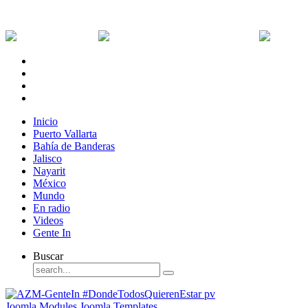
Jueves, 6 de Agosto de 2026
Dólar:
0 MXN
Dólar Canadiense:
0 MXN
Euro:
Inicio
Puerto Vallarta
Bahía de Banderas
Jalisco
Nayarit
México
Mundo
En radio
Videos
Gente In
Buscar
Joomla Modules
Joomla Templates