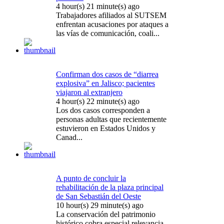
4 hour(s) 21 minute(s) ago
Trabajadores afiliados al SUTSEM
enfrentan acusaciones por ataques a
las vías de comunicación, coali...
Confirman dos casos de “diarrea
explosiva” en Jalisco; pacientes
viajaron al extranjero
4 hour(s) 22 minute(s) ago
Los dos casos corresponden a
personas adultas que recientemente
estuvieron en Estados Unidos y
Canad...
A punto de concluir la
rehabilitación de la plaza principal
de San Sebastián del Oeste
10 hour(s) 29 minute(s) ago
La conservación del patrimonio
histórico cobra especial relevancia