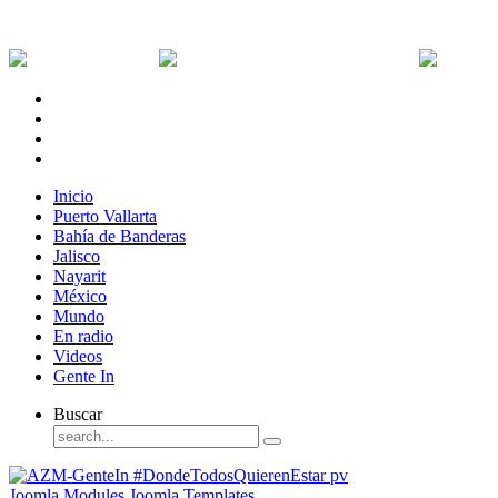
Jueves, 6 de Agosto de 2026
Dólar:
0 MXN
Dólar Canadiense:
0 MXN
Euro:
Inicio
Puerto Vallarta
Bahía de Banderas
Jalisco
Nayarit
México
Mundo
En radio
Videos
Gente In
Buscar
Joomla Modules
Joomla Templates