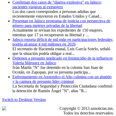
Confirman dos casos de “diarrea explosiva” en Jalisco;
pacientes viajaron al extranjero
Los dos casos corresponden a personas adultas que
recientemente estuvieron en Estados Unidos y Canad...
Presentan en Jalisco programa de justicia con perspectiva de
género para mujeres privadas de la libertad
Actualmente se revisan los expedientes de 150 mujeres,
mientras que 17 ya recuperaron su libertad y ...
Jalisco reporta déficit de mil mdp en participaciones federales;
podría alcanzar 4 mil millones en 2026
El secretario de Hacienda estatal, Luis García Sotelo, señaló
que la situación podría obligar a real...
Detienen a presunto implicado en feminicidio de la influencer
Valeria Márquez en Jalisco
Iván Martín “N” fue detenido en la colonia San Juan de
Ocotán, en Zapopan, por su presunta participa...
Enfrentamiento en Atotonilco el Alto culmina con un abatido
y la captura de presunto líder criminal
La Secretaría de Seguridad y Protección Ciudadana confirmó
la detención de Ramón Ángel "N", alias "R...
Switch to Desktop Version
Copyright © 2013 aznoticias.mx.
Todos los derechos reservados.