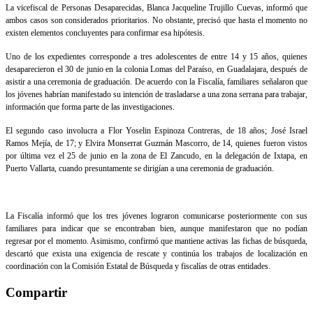
La vicefiscal de Personas Desaparecidas, Blanca Jacqueline Trujillo Cuevas, informó que
ambos casos son considerados prioritarios. No obstante, precisó que hasta el momento no
existen elementos concluyentes para confirmar esa hipótesis.
Uno de los expedientes corresponde a tres adolescentes de entre 14 y 15 años, quienes
desaparecieron el 30 de junio en la colonia Lomas del Paraíso, en Guadalajara, después de
asistir a una ceremonia de graduación. De acuerdo con la Fiscalía, familiares señalaron que
los jóvenes habrían manifestado su intención de trasladarse a una zona serrana para trabajar,
información que forma parte de las investigaciones.
El segundo caso involucra a Flor Yoselin Espinoza Contreras, de 18 años; José Israel
Ramos Mejía, de 17; y Elvira Monserrat Guzmán Mascorro, de 14, quienes fueron vistos
por última vez el 25 de junio en la zona de El Zancudo, en la delegación de Ixtapa, en
Puerto Vallarta, cuando presuntamente se dirigían a una ceremonia de graduación.
La Fiscalía informó que los tres jóvenes lograron comunicarse posteriormente con sus
familiares para indicar que se encontraban bien, aunque manifestaron que no podían
regresar por el momento. Asimismo, confirmó que mantiene activas las fichas de búsqueda,
descartó que exista una exigencia de rescate y continúa los trabajos de localización en
coordinación con la Comisión Estatal de Búsqueda y fiscalías de otras entidades.
Compartir