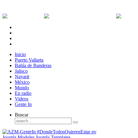
Viernes, 7 de Agosto de 2026
Dólar:
0 MXN
Dólar Canadiense:
0 MXN
Euro:
Inicio
Puerto Vallarta
Bahía de Banderas
Jalisco
Nayarit
México
Mundo
En radio
Videos
Gente In
Buscar
Joomla Modules
Joomla Templates