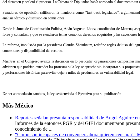
del dictamen y aceleró el proceso. La Cámara de Diputados había aprobado el documento un dí
Senadores de oposición calificaron la maniobra como “fast track legislativo”, argumentan
análisis técnico y discusión en comisiones.
Desde la Junta de Coordinación Política, Adán Augusto López, coordinador de Morena, aseg
foros y consultas, y que se atendieron temas como los derechos adquiridos y las sucesiones h
La reforma, impulsada por la presidenta Claudia Sheinbaum, redefine reglas del uso del ag
concesiones y disponibilidad del recurso.
Mientras en el Congreso avanza la discusión en lo particular, organizaciones campesinas ma
advierten que podrían extender las protestas si la ley se aprueba sin incorporar sus propues
y perforaciones históricas para evitar dejar a miles de productores en vulnerabilidad legal.
De ser aprobada sin cambios, la ley será enviada al Ejecutivo para su publicación.
Más
México
Reportes señalan presunta responsabilidad de Ángel Aguirre en
Informes de la entonces PGR y del GIEI documentaron presunta
conocimiento de ...
“Como son incapaces de convencer, ahora quieren censurar”: