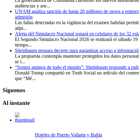
La gobernadora de Chihuahua cuestionó los nuevos lineamiento
audiencias y ase...
UNAM analiza sanción de hasta 20 millones de pesos a empresa
admisión
Las fallas detectadas en la vigilancia del examen habrían permit
atípi...
Alerta del Simulacro Nacional sonará en celulares de los 32 est
El Segundo Simulacro Nacional 2026 se realizará el sábado 19 
tiempo...
Sheinbaum prepara decreto para garantizar acceso a información
La propuesta contempla mantener protegidos los datos personale
se t...
“Somos amigos de todo el mundo”: Sheinbaum responde a publ
Donald Trump compartió en Truth Social un artículo del comenta
que “Mé...
Síguenos
Al
instante
Hoteles de Puerto Vallarta y Bahía