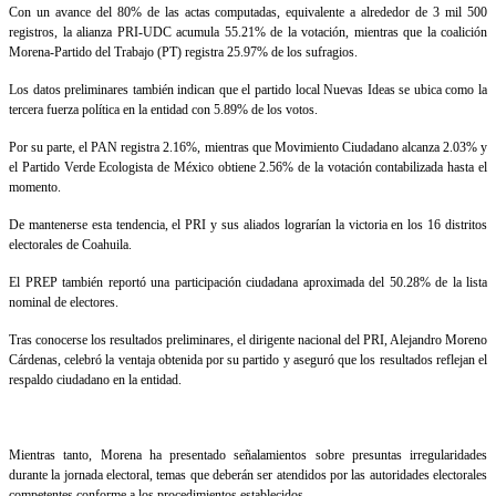
Con un avance del 80% de las actas computadas, equivalente a alrededor de 3 mil 500
registros, la alianza PRI-UDC acumula 55.21% de la votación, mientras que la coalición
Morena-Partido del Trabajo (PT) registra 25.97% de los sufragios.
Los datos preliminares también indican que el partido local Nuevas Ideas se ubica como la
tercera fuerza política en la entidad con 5.89% de los votos.
Por su parte, el PAN registra 2.16%, mientras que Movimiento Ciudadano alcanza 2.03% y
el Partido Verde Ecologista de México obtiene 2.56% de la votación contabilizada hasta el
momento.
De mantenerse esta tendencia, el PRI y sus aliados lograrían la victoria en los 16 distritos
electorales de Coahuila.
El PREP también reportó una participación ciudadana aproximada del 50.28% de la lista
nominal de electores.
Tras conocerse los resultados preliminares, el dirigente nacional del PRI, Alejandro Moreno
Cárdenas, celebró la ventaja obtenida por su partido y aseguró que los resultados reflejan el
respaldo ciudadano en la entidad.
Mientras tanto, Morena ha presentado señalamientos sobre presuntas irregularidades
durante la jornada electoral, temas que deberán ser atendidos por las autoridades electorales
competentes conforme a los procedimientos establecidos.