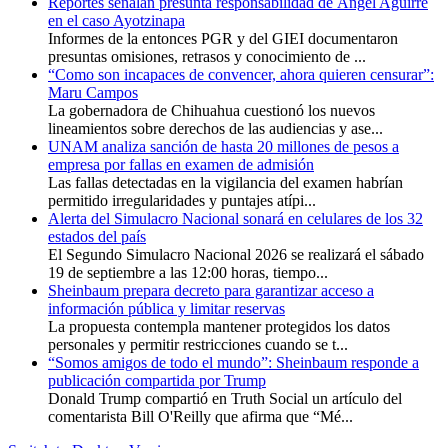
Reportes señalan presunta responsabilidad de Ángel Aguirre
en el caso Ayotzinapa
Informes de la entonces PGR y del GIEI documentaron
presuntas omisiones, retrasos y conocimiento de ...
“Como son incapaces de convencer, ahora quieren censurar”:
Maru Campos
La gobernadora de Chihuahua cuestionó los nuevos
lineamientos sobre derechos de las audiencias y ase...
UNAM analiza sanción de hasta 20 millones de pesos a
empresa por fallas en examen de admisión
Las fallas detectadas en la vigilancia del examen habrían
permitido irregularidades y puntajes atípi...
Alerta del Simulacro Nacional sonará en celulares de los 32
estados del país
El Segundo Simulacro Nacional 2026 se realizará el sábado
19 de septiembre a las 12:00 horas, tiempo...
Sheinbaum prepara decreto para garantizar acceso a
información pública y limitar reservas
La propuesta contempla mantener protegidos los datos
personales y permitir restricciones cuando se t...
“Somos amigos de todo el mundo”: Sheinbaum responde a
publicación compartida por Trump
Donald Trump compartió en Truth Social un artículo del
comentarista Bill O'Reilly que afirma que “Mé...