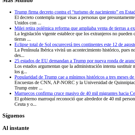
Más
Mundo
Trump firma decreto contra el “turismo de nacimiento” en Est
El decreto contempla negar visas a personas que presuntamente
Unidos con ...
Milei retira polémica reforma que ampliaba venta de tierras a e
La legislación vigente establece que los extranjeros no pueden 
tierras ...
Eclipse total de Sol oscurecerá tres continentes este 12 de agos
La Península Ibérica vivirá un acontecimiento histórico, pues no
des...
25 estados de EU demandan a Trump por nueva ronda de aranc
Los estados argumentan que la administración intenta sustituir 
los g...
Popularidad de Trump cae a mínimos históricos a tres meses de 
Encuestas de CNN, AP-NORC y la Universidad de Quinnipiac 
Trump entre ...
Marruecos confirma cruce masivo de 40 mil migrantes hacia Ce
El gobierno marroquí reconoció que alrededor de 40 mil persona
Ceuta y o...
Síguenos
Al
instante