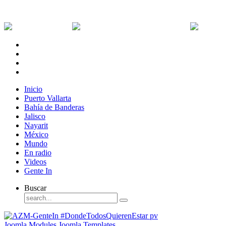
Domingo, 9 de Agosto de 2026
Dólar:
0 MXN
Dólar Canadiense:
0 MXN
Euro:
Inicio
Puerto Vallarta
Bahía de Banderas
Jalisco
Nayarit
México
Mundo
En radio
Videos
Gente In
Buscar
Joomla Modules
Joomla Templates