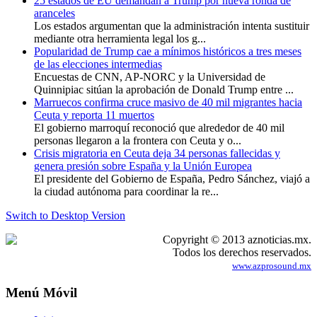
25 estados de EU demandan a Trump por nueva ronda de
aranceles
Los estados argumentan que la administración intenta sustituir
mediante otra herramienta legal los g...
Popularidad de Trump cae a mínimos históricos a tres meses
de las elecciones intermedias
Encuestas de CNN, AP-NORC y la Universidad de
Quinnipiac sitúan la aprobación de Donald Trump entre ...
Marruecos confirma cruce masivo de 40 mil migrantes hacia
Ceuta y reporta 11 muertos
El gobierno marroquí reconoció que alrededor de 40 mil
personas llegaron a la frontera con Ceuta y o...
Crisis migratoria en Ceuta deja 34 personas fallecidas y
genera presión sobre España y la Unión Europea
El presidente del Gobierno de España, Pedro Sánchez, viajó a
la ciudad autónoma para coordinar la re...
Switch to Desktop Version
Copyright © 2013 aznoticias.mx.
Todos los derechos reservados.
www.azprosound.mx
Menú Móvil