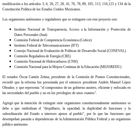
modificación a los artículos 3, 6, 26, 27, 28, 41, 76, 78, 89, 105, 113, 116,123 y 134 de la
Constitución Política de los Estados Unidos Mexicanos.
Los organismos autónomos y reguladores que se extinguen con este proyecto son:
Instituto Nacional de Transparencia, Acceso a la Información y Protección de
Datos Personales (Inai)
Comisión Federal de Competencia Económica (Cofece)
Instituto Federal de Telecomunicaciones (IFT)
Consejo Nacional de Evaluación de Políticas de Desarrollo Social (CONEVAL)
Comisión Reguladora de Energía (CRE)
Comisión Nacional de Hidrocarburos (CNH)
Comisión Nacional para la Mejora Continua de la Educación (MEJOREDU)
El senador Óscar Cantón Zetina, presidente de la Comisión de Puntos Constitucionales,
recordó que la reforma fue presentada por el entonces presidente Andrés Manuel López
Obrador, y que representa "el compromiso de un gobierno austero, eficiente y enfocado en
las necesidades del pueblo y no en los privilegios de unos cuantos".
Agregó que la intención de extinguir siete organismos constitucionalmente autónomos se
debe a que simbolizan el “despilfarro, la opacidad, la duplicidad de funciones y la
subordinación del Estado a intereses ajenos al pueblo”, por lo que las funciones que
desempeñan pasarán a dependencias de la Administración Pública Federal y un organismo
público autónomo.