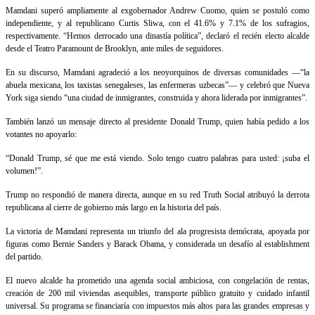
Mamdani superó ampliamente al exgobernador Andrew Cuomo, quien se postuló como
independiente, y al republicano Curtis Sliwa, con el 41.6% y 7.1% de los sufragios,
respectivamente. “Hemos derrocado una dinastía política”, declaró el recién electo alcalde
desde el Teatro Paramount de Brooklyn, ante miles de seguidores.
En su discurso, Mamdani agradeció a los neoyorquinos de diversas comunidades —“la
abuela mexicana, los taxistas senegaleses, las enfermeras uzbecas”— y celebró que Nueva
York siga siendo “una ciudad de inmigrantes, construida y ahora liderada por inmigrantes”.
También lanzó un mensaje directo al presidente Donald Trump, quien había pedido a los
votantes no apoyarlo:
“Donald Trump, sé que me está viendo. Solo tengo cuatro palabras para usted: ¡suba el
volumen!”.
Trump no respondió de manera directa, aunque en su red Truth Social atribuyó la derrota
republicana al cierre de gobierno más largo en la historia del país.
La victoria de Mamdani representa un triunfo del ala progresista demócrata, apoyada por
figuras como Bernie Sanders y Barack Obama, y considerada un desafío al establishment
del partido.
El nuevo alcalde ha prometido una agenda social ambiciosa, con congelación de rentas,
creación de 200 mil viviendas asequibles, transporte público gratuito y cuidado infantil
universal. Su programa se financiaría con impuestos más altos para las grandes empresas y