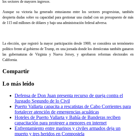
los sectores de mayores ingresos.
Aunque su victoria ha generado entusiasmo entre los sectores progresistas, también
despierta dudas sobre su capacidad para gestionar una ciudad con un presupuesto de más
de 115 mil millones de dólares y bajo una administración federal adversa.
La elección, que registró la mayor participación desde 1969, se considera un termómetro
político frente al gobierno de Trump, en una jornada donde los demócratas también ganaron
las gubernaturas de Virginia y Nueva Jersey, y aprobaron reformas electorales en
California.
Compartir
Lo más leído
Defensa de Don Juan presenta recurso de queja contra el
Juzgado Segundo de lo Civil
Puerto Vallarta capacita a rescatistas de Cabo Corrientes para
fortalecer atención de emergencias acuáticas
Hoteles de Puerto Vallarta y Bahía de Banderas reciben
capacitación para proteger a menores en internet
Enfrentamiento entre marinos y civiles armados deja un
muerto y tres heridos en Compostela