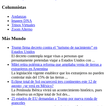
Columnistas
Andanzas
Imagen DNA
Trinos Virtuales
Zoom Alterno
Más Mundo
Trump firma decreto contra el “turismo de nacimiento” en
Estados Unidos
El decreto contempla negar visas a personas que
presuntamente pretendan viajar a Estados Unidos con ...
Milei retira polémica reforma que ampliaba venta de tierras a
extranjeros en Argentina
La legislación vigente establece que los extranjeros no pueden
controlar más del 15% de las tierras ...
Eclipse total de Sol oscurecerá tres continentes este 12 de
agosto; ¿se verá en México?
La Península Ibérica vivirá un acontecimiento histórico, pues
no observa un eclipse total de Sol des...
25 estados de EU demandan a Trump por nueva ronda de
aranceles