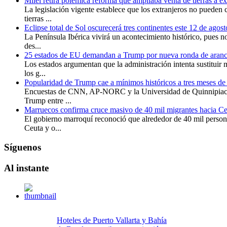
Milei retira polémica reforma que ampliaba venta de tierras a e
La legislación vigente establece que los extranjeros no pueden 
tierras ...
Eclipse total de Sol oscurecerá tres continentes este 12 de agos
La Península Ibérica vivirá un acontecimiento histórico, pues no
des...
25 estados de EU demandan a Trump por nueva ronda de aranc
Los estados argumentan que la administración intenta sustituir 
los g...
Popularidad de Trump cae a mínimos históricos a tres meses de 
Encuestas de CNN, AP-NORC y la Universidad de Quinnipiac 
Trump entre ...
Marruecos confirma cruce masivo de 40 mil migrantes hacia Ce
El gobierno marroquí reconoció que alrededor de 40 mil persona
Ceuta y o...
Síguenos
Al
instante
Hoteles de Puerto Vallarta y Bahía