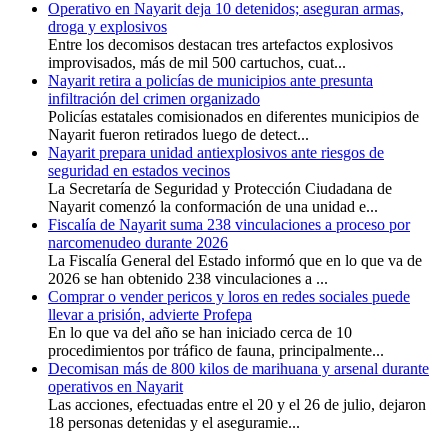
Operativo en Nayarit deja 10 detenidos; aseguran armas,
droga y explosivos
Entre los decomisos destacan tres artefactos explosivos
improvisados, más de mil 500 cartuchos, cuat...
Nayarit retira a policías de municipios ante presunta
infiltración del crimen organizado
Policías estatales comisionados en diferentes municipios de
Nayarit fueron retirados luego de detect...
Nayarit prepara unidad antiexplosivos ante riesgos de
seguridad en estados vecinos
La Secretaría de Seguridad y Protección Ciudadana de
Nayarit comenzó la conformación de una unidad e...
Fiscalía de Nayarit suma 238 vinculaciones a proceso por
narcomenudeo durante 2026
La Fiscalía General del Estado informó que en lo que va de
2026 se han obtenido 238 vinculaciones a ...
Comprar o vender pericos y loros en redes sociales puede
llevar a prisión, advierte Profepa
En lo que va del año se han iniciado cerca de 10
procedimientos por tráfico de fauna, principalmente...
Decomisan más de 800 kilos de marihuana y arsenal durante
operativos en Nayarit
Las acciones, efectuadas entre el 20 y el 26 de julio, dejaron
18 personas detenidas y el aseguramie...