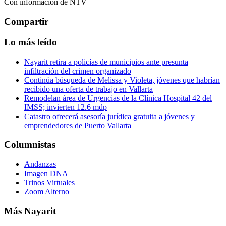
Con información de NTV
Compartir
Lo más leído
Nayarit retira a policías de municipios ante presunta
infiltración del crimen organizado
Continúa búsqueda de Melissa y Violeta, jóvenes que habrían
recibido una oferta de trabajo en Vallarta
Remodelan área de Urgencias de la Clínica Hospital 42 del
IMSS; invierten 12.6 mdp
Catastro ofrecerá asesoría jurídica gratuita a jóvenes y
emprendedores de Puerto Vallarta
Columnistas
Andanzas
Imagen DNA
Trinos Virtuales
Zoom Alterno
Más Nayarit