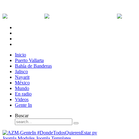
Jueves, 6 de Agosto de 2026
Dólar:
0 MXN
Dólar Canadiense:
0 MXN
Euro:
Inicio
Puerto Vallarta
Bahía de Banderas
Jalisco
Nayarit
México
Mundo
En radio
Videos
Gente In
Buscar
Joomla Modules
Joomla Templates