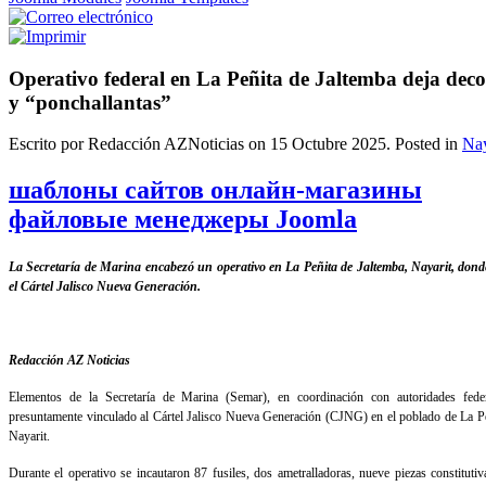
Operativo federal en La Peñita de Jaltemba deja dec
y “ponchallantas”
Escrito por Redacción AZNoticias on
15 Octubre 2025
. Posted in
Nay
шаблоны сайтов онлайн-магазины
файловые менеджеры Joomla
La Secretaría de Marina encabezó un operativo en La Peñita de Jaltemba, Nayarit, don
el Cártel Jalisco Nueva Generación.
Redacción AZ Noticias
Elementos de la Secretaría de Marina (Semar), en coordinación con autoridades feder
presuntamente vinculado al Cártel Jalisco Nueva Generación (CJNG) en el poblado de La Pe
Nayarit.
Durante el operativo se incautaron 87 fusiles, dos ametralladoras, nueve piezas constituti