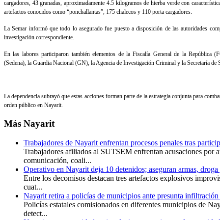
cargadores, 43 granadas, aproximadamente 4.5 kilogramos de hierba verde con característica
artefactos conocidos como “ponchallantas”, 175 chalecos y 110 porta cargadores.
La Semar informó que todo lo asegurado fue puesto a disposición de las autoridades compe
investigación correspondiente.
En las labores participaron también elementos de la Fiscalía General de la República (
(Sedena), la Guardia Nacional (GN), la Agencia de Investigación Criminal y la Secretaría de 
La dependencia subrayó que estas acciones forman parte de la estrategia conjunta para combat
orden público en Nayarit.
Más
Nayarit
Trabajadores de Nayarit enfrentan procesos penales tras particip
Trabajadores afiliados al SUTSEM enfrentan acusaciones por at
comunicación, coali...
Operativo en Nayarit deja 10 detenidos; aseguran armas, droga
Entre los decomisos destacan tres artefactos explosivos improv
cuat...
Nayarit retira a policías de municipios ante presunta infiltració
Policías estatales comisionados en diferentes municipios de Nay
detect...