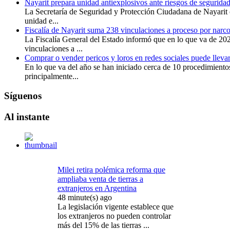
Nayarit prepara unidad antiexplosivos ante riesgos de segurida
La Secretaría de Seguridad y Protección Ciudadana de Nayari
unidad e...
Fiscalía de Nayarit suma 238 vinculaciones a proceso por nar
La Fiscalía General del Estado informó que en lo que va de 20
vinculaciones a ...
Comprar o vender pericos y loros en redes sociales puede llevar
En lo que va del año se han iniciado cerca de 10 procedimientos
principalmente...
Síguenos
Al
instante
Milei retira polémica reforma que
ampliaba venta de tierras a
extranjeros en Argentina
48 minute(s) ago
La legislación vigente establece que
los extranjeros no pueden controlar
más del 15% de las tierras ...