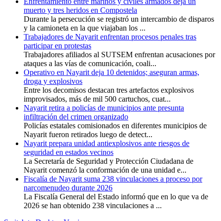
Enfrentamiento entre marinos y civiles armados deja un
muerto y tres heridos en Compostela
Durante la persecución se registró un intercambio de disparos
y la camioneta en la que viajaban los ...
Trabajadores de Nayarit enfrentan procesos penales tras
participar en protestas
Trabajadores afiliados al SUTSEM enfrentan acusaciones por
ataques a las vías de comunicación, coali...
Operativo en Nayarit deja 10 detenidos; aseguran armas,
droga y explosivos
Entre los decomisos destacan tres artefactos explosivos
improvisados, más de mil 500 cartuchos, cuat...
Nayarit retira a policías de municipios ante presunta
infiltración del crimen organizado
Policías estatales comisionados en diferentes municipios de
Nayarit fueron retirados luego de detect...
Nayarit prepara unidad antiexplosivos ante riesgos de
seguridad en estados vecinos
La Secretaría de Seguridad y Protección Ciudadana de
Nayarit comenzó la conformación de una unidad e...
Fiscalía de Nayarit suma 238 vinculaciones a proceso por
narcomenudeo durante 2026
La Fiscalía General del Estado informó que en lo que va de
2026 se han obtenido 238 vinculaciones a ...