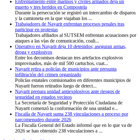
Enfrentamiento entre marinos y civiles armados deja un
muerto y tres heridos en Compostela
Durante la persecución se registró un intercambio de disparos
y la camioneta en la que viajaban los ...
Trabajadores de Nayarit enfrentan procesos penales tras
participar en protestas
Trabajadores afiliados al SUTSEM enfrentan acusaciones por
ataques a las vías de comunicación, coali...
Operativo en Nayarit deja 10 detenidos; aseguran armas,
droga y explosivos
Entre los decomisos destacan tres artefactos explosivos
improvisados, más de mil 500 cartuchos, cuat...
Nayarit retira a policías de municipios ante presunta
infiltración del crimen organizado
Policías estatales comisionados en diferentes municipios de
Nayarit fueron retirados luego de detect...
Nayarit prepara unidad antiexplosivos ante riesgos de
seguridad en estados vecinos
La Secretaría de Seguridad y Protección Ciudadana de
Nayarit comenzó la conformación de una unidad e...
Fiscalía de Nayarit suma 238 vinculaciones a proceso por
narcomenudeo durante 2026
La Fiscalía General del Estado informó que en lo que va de
2026 se han obtenido 238 vinculaciones a ...