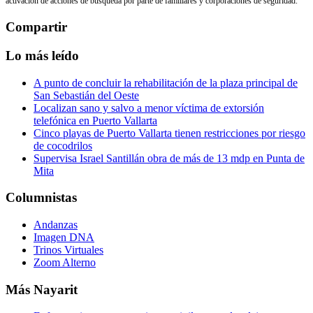
activación de acciones de búsqueda por parte de familiares y corporaciones de seguridad.
Compartir
Lo más leído
A punto de concluir la rehabilitación de la plaza principal de
San Sebastián del Oeste
Localizan sano y salvo a menor víctima de extorsión
telefónica en Puerto Vallarta
Cinco playas de Puerto Vallarta tienen restricciones por riesgo
de cocodrilos
Supervisa Israel Santillán obra de más de 13 mdp en Punta de
Mita
Columnistas
Andanzas
Imagen DNA
Trinos Virtuales
Zoom Alterno
Más Nayarit