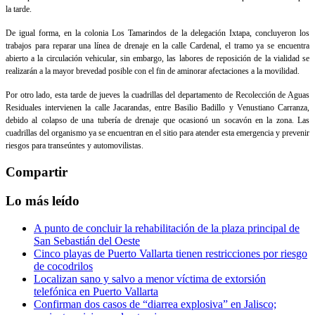
la tarde.
De igual forma, en la colonia Los Tamarindos de la delegación Ixtapa, concluyeron los
trabajos para reparar una línea de drenaje en la calle Cardenal, el tramo ya se encuentra
abierto a la circulación vehicular, sin embargo, las labores de reposición de la vialidad se
realizarán a la mayor brevedad posible con el fin de aminorar afectaciones a la movilidad.
Por otro lado, esta tarde de jueves la cuadrillas del departamento de Recolección de Aguas
Residuales intervienen la calle Jacarandas, entre Basilio Badillo y Venustiano Carranza,
debido al colapso de una tubería de drenaje que ocasionó un socavón en la zona. Las
cuadrillas del organismo ya se encuentran en el sitio para atender esta emergencia y prevenir
riesgos para transeúntes y automovilistas.
Compartir
Lo más leído
A punto de concluir la rehabilitación de la plaza principal de
San Sebastián del Oeste
Cinco playas de Puerto Vallarta tienen restricciones por riesgo
de cocodrilos
Localizan sano y salvo a menor víctima de extorsión
telefónica en Puerto Vallarta
Confirman dos casos de “diarrea explosiva” en Jalisco;