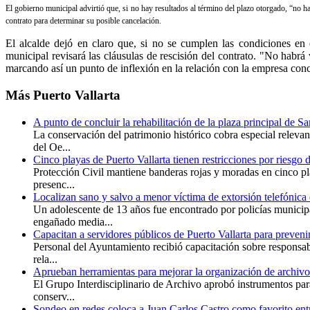
El gobierno municipal advirtió que, si no hay resultados al término del plazo otorgado, “no hab
contrato para determinar su posible cancelación.
El alcalde dejó en claro que, si no se cumplen las condiciones en e
municipal revisará las cláusulas de rescisión del contrato. "No habrá
marcando así un punto de inflexión en la relación con la empresa conc
Más
Puerto Vallarta
A punto de concluir la rehabilitación de la plaza principal de S
La conservación del patrimonio histórico cobra especial releva
del Oe...
Cinco playas de Puerto Vallarta tienen restricciones por riesgo 
Protección Civil mantiene banderas rojas y moradas en cinco pl
presenc...
Localizan sano y salvo a menor víctima de extorsión telefónica 
Un adolescente de 13 años fue encontrado por policías municip
engañado media...
Capacitan a servidores públicos de Puerto Vallarta para preveni
Personal del Ayuntamiento recibió capacitación sobre responsabi
rela...
Aprueban herramientas para mejorar la organización de archivo
El Grupo Interdisciplinario de Archivo aprobó instrumentos para 
conserv...
Sondeo en redes coloca a Juan Carlos Castro como favorito entr