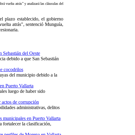
rá vuelta atrás” y analizará las cláusulas del
l plazo establecido, el gobierno
 vuelta atrás", sentenció Munguía,
esionaria.
an Sebastián del Oeste
ncia debido a que San Sebastián
de cocodrilos
ayas del municipio debido a la
en Puerto Vallarta
ales luego de haber sido
r actos de corrupción
lidades administrativas, delitos
s municipales en Puerto Vallarta
fortalecer la clasificación,
e perfiles de Morena en Vallarta