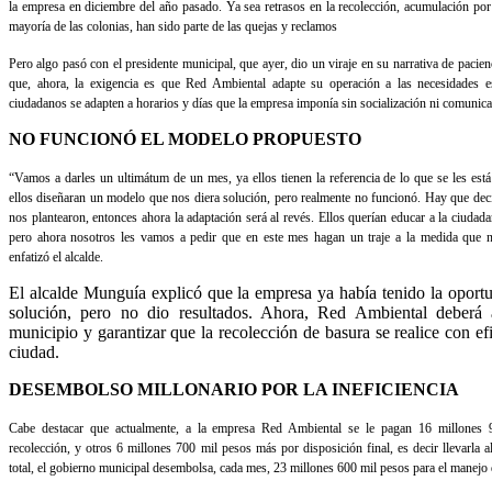
la empresa en diciembre del año pasado. Ya sea retrasos en la recolección, acumulación por v
mayoría de las colonias, han sido parte de las quejas y reclamos
Pero algo pasó con el presidente municipal, que ayer, dio un viraje en su narrativa de pacienc
que, ahora, la exigencia es que Red Ambiental adapte su operación a las necesidades e
ciudadanos se adapten a horarios y días que la empresa imponía sin socialización ni comunica
NO FUNCIONÓ EL MODELO PROPUESTO
“Vamos a darles un ultimátum de un mes, ya ellos tienen la referencia de lo que se les est
ellos diseñaran un modelo que nos diera solución, pero realmente no funcionó. Hay que deci
nos plantearon, entonces ahora la adaptación será al revés. Ellos querían educar a la ciudad
pero ahora nosotros les vamos a pedir que en este mes hagan un traje a la medida que 
enfatizó el alcalde.
El alcalde Munguía explicó que la empresa ya había tenido la oport
solución, pero no dio resultados. Ahora, Red Ambiental deberá 
municipio y garantizar que la recolección de basura se realice con efi
ciudad.
DESEMBOLSO MILLONARIO POR LA INEFICIENCIA
Cabe destacar que actualmente, a la empresa Red Ambiental se le pagan 16 millones
recolección, y otros 6 millones 700 mil pesos más por disposición final, es decir llevarla 
total, el gobierno municipal desembolsa, cada mes, 23 millones 600 mil pesos para el manejo d