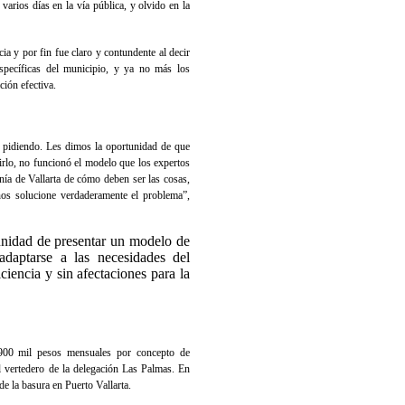
arios días en la vía pública, y olvido en la
ia y por fin fue claro y contundente al decir
specíficas del municipio, y ya no más los
ción efectiva.
á pidiendo. Les dimos la oportunidad de que
rlo, no funcionó el modelo que los expertos
anía de Vallarta de cómo deben ser las cosas,
nos solucione verdaderamente el problema”,
unidad de presentar un modelo de
adaptarse a las necesidades del
ciencia y sin afectaciones para la
 900 mil pesos mensuales por concepto de
al vertedero de la delegación Las Palmas. En
e la basura en Puerto Vallarta.