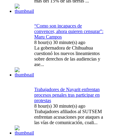
más del 15% de las tierras ...
“Como son incapaces de
convencer, ahora quieren censurar”:
Maru Campos
8 hour(s) 30 minute(s) ago
La gobernadora de Chihuahua
cuestionó los nuevos lineamientos
sobre derechos de las audiencias y
ase...
Trabajadores de Nayarit enfrentan
procesos penales tras participar en
protestas
8 hour(s) 30 minute(s) ago
Trabajadores afiliados al SUTSEM
enfrentan acusaciones por ataques a
las vías de comunicación, coali...