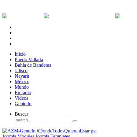
Viernes, 7 de Agosto de 2026
Dólar:
0 MXN
Dólar Canadiense:
0 MXN
Euro:
Inicio
Puerto Vallarta
Bahía de Banderas
Jalisco
Nayarit
México
Mundo
En radio
Videos
Gente In
Buscar
Joomla Modules
Joomla Templates