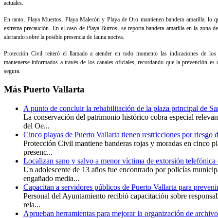
actuales.
En tanto, Playa Muertos, Playa Malecón y Playa de Oro mantienen bandera amarilla, lo q
extrema precaución. En el caso de Playa Burros, se reporta bandera amarilla en la zona de
alertando sobre la posible presencia de fauna nociva.
Protección Civil reiteró el llamado a atender en todo momento las indicaciones de los
mantenerse informados a través de los canales oficiales, recordando que la prevención es c
segura.
Más
Puerto Vallarta
A punto de concluir la rehabilitación de la plaza principal de S
La conservación del patrimonio histórico cobra especial releva
del Oe...
Cinco playas de Puerto Vallarta tienen restricciones por riesgo 
Protección Civil mantiene banderas rojas y moradas en cinco pl
presenc...
Localizan sano y salvo a menor víctima de extorsión telefónica 
Un adolescente de 13 años fue encontrado por policías municip
engañado media...
Capacitan a servidores públicos de Puerto Vallarta para preveni
Personal del Ayuntamiento recibió capacitación sobre responsabi
rela...
Aprueban herramientas para mejorar la organización de archivo