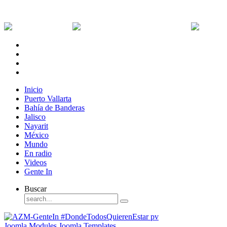
Viernes, 7 de Agosto de 2026
Dólar:
0 MXN
Dólar Canadiense:
0 MXN
Euro:
Inicio
Puerto Vallarta
Bahía de Banderas
Jalisco
Nayarit
México
Mundo
En radio
Videos
Gente In
Buscar
Joomla Modules
Joomla Templates