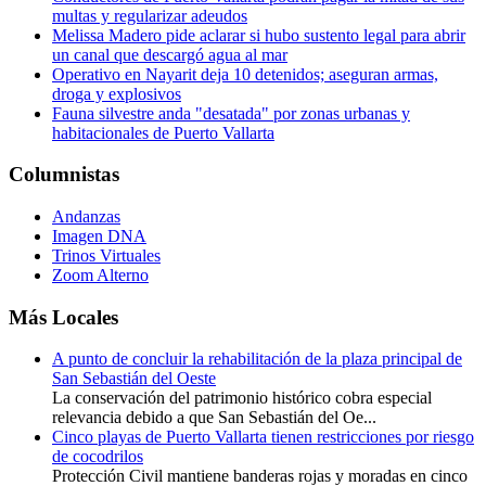
multas y regularizar adeudos
Melissa Madero pide aclarar si hubo sustento legal para abrir
un canal que descargó agua al mar
Operativo en Nayarit deja 10 detenidos; aseguran armas,
droga y explosivos
Fauna silvestre anda "desatada" por zonas urbanas y
habitacionales de Puerto Vallarta
Columnistas
Andanzas
Imagen DNA
Trinos Virtuales
Zoom Alterno
Más Locales
A punto de concluir la rehabilitación de la plaza principal de
San Sebastián del Oeste
La conservación del patrimonio histórico cobra especial
relevancia debido a que San Sebastián del Oe...
Cinco playas de Puerto Vallarta tienen restricciones por riesgo
de cocodrilos
Protección Civil mantiene banderas rojas y moradas en cinco