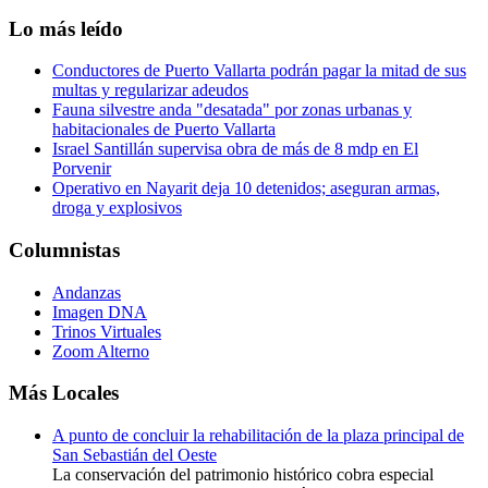
Lo más leído
Conductores de Puerto Vallarta podrán pagar la mitad de sus
multas y regularizar adeudos
Fauna silvestre anda "desatada" por zonas urbanas y
habitacionales de Puerto Vallarta
Israel Santillán supervisa obra de más de 8 mdp en El
Porvenir
Operativo en Nayarit deja 10 detenidos; aseguran armas,
droga y explosivos
Columnistas
Andanzas
Imagen DNA
Trinos Virtuales
Zoom Alterno
Más Locales
A punto de concluir la rehabilitación de la plaza principal de
San Sebastián del Oeste
La conservación del patrimonio histórico cobra especial