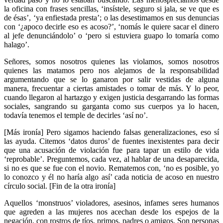
la oficina con frases sencillas, ‘insístele, seguro si jala, se ve que es
de ésas’, ‘ya enfiestada presta’; o las desestimamos en sus denuncias
con ‘¿apoco decirle eso es acoso?’, ‘nomás le quiere sacar el dinero
al jefe denunciándolo’ o ‘pero si estuviera guapo lo tomaría como
halago’.
Señores, somos nosotros quienes las violamos, somos nosotros
quienes las matamos pero nos alejamos de la responsabilidad
argumentando que se lo ganaron por salir vestidas de alguna
manera, frecuentar a ciertas amistades o tomar de más. Y lo peor,
cuando llegaron al hartazgo y exigen justicia desgarrando las formas
sociales, sangrando su garganta como sus cuerpos ya lo hacen,
todavía tenemos el temple de decirles ‘así no’.
[Más ironía] Pero sigamos haciendo falsas generalizaciones, eso sí
las ayuda. Citemos ‘datos duros’ de fuentes inexistentes para decir
que una acusación de violación fue para tapar un estilo de vida
‘reprobable’. Preguntemos, cada vez, al hablar de una desaparecida,
si no es que se fue con el novio. Rematemos con, ‘no es posible, yo
lo conozco y él no haría algo así’ cada noticia de acoso en nuestro
círculo social. [Fin de la otra ironía]
Aquellos ‘monstruos’ violadores, asesinos, infames seres humanos
que agreden a las mujeres nos acechan desde los espejos de la
negación, con rostros de tíos, primos, padres o amigos. Son personas