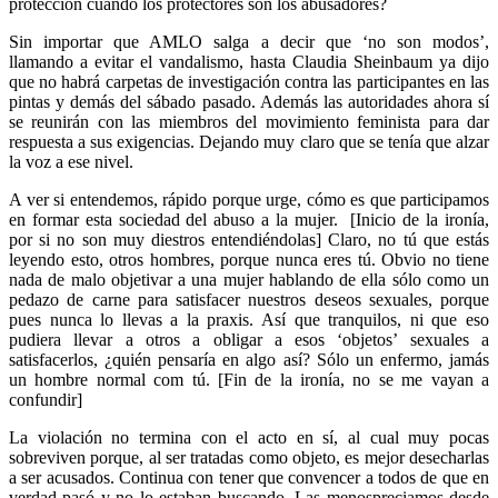
protección cuando los protectores son los abusadores?
Sin importar que AMLO salga a decir que ‘no son modos’,
llamando a evitar el vandalismo, hasta Claudia Sheinbaum ya dijo
que no habrá carpetas de investigación contra las participantes en las
pintas y demás del sábado pasado. Además las autoridades ahora sí
se reunirán con las miembros del movimiento feminista para dar
respuesta a sus exigencias. Dejando muy claro que se tenía que alzar
la voz a ese nivel.
A ver si entendemos, rápido porque urge, cómo es que participamos
en formar esta sociedad del abuso a la mujer. [Inicio de la ironía,
por si no son muy diestros entendiéndolas] Claro, no tú que estás
leyendo esto, otros hombres, porque nunca eres tú. Obvio no tiene
nada de malo objetivar a una mujer hablando de ella sólo como un
pedazo de carne para satisfacer nuestros deseos sexuales, porque
pues nunca lo llevas a la praxis. Así que tranquilos, ni que eso
pudiera llevar a otros a obligar a esos ‘objetos’ sexuales a
satisfacerlos, ¿quién pensaría en algo así? Sólo un enfermo, jamás
un hombre normal com tú. [Fin de la ironía, no se me vayan a
confundir]
La violación no termina con el acto en sí, al cual muy pocas
sobreviven porque, al ser tratadas como objeto, es mejor desecharlas
a ser acusados. Continua con tener que convencer a todos de que en
verdad pasó y no lo estaban buscando. Las menospreciamos desde