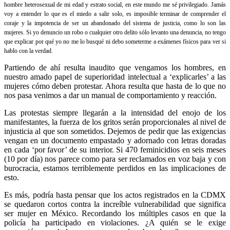
hombre heterosexual de mi edad y estrato social, en este mundo me sé privilegiado. Jamás
voy a entender lo que es el miedo a salir solo, es imposible terminar de comprender el
coraje y la impotencia de ser un abandonado del sistema de justicia, como lo son las
mujeres. Si yo denuncio un robo o cualquier otro delito sólo levanto una denuncia, no tengo
que explicar por qué yo no me lo busqué ni debo someterme a exámenes físicos para ver si
hablo con la verdad.
Partiendo de ahí resulta inaudito que vengamos los hombres, en
nuestro amado papel de superioridad intelectual a ‘explicarles’ a las
mujeres cómo deben protestar. Ahora resulta que hasta de lo que no
nos pasa venimos a dar un manual de comportamiento y reacción.
Las protestas siempre llegarán a la intensidad del enojo de los
manifestantes, la fuerza de los gritos serán proporcionales al nivel de
injusticia al que son sometidos. Dejemos de pedir que las exigencias
vengan en un documento empastado y adornado con letras doradas
en cada ‘por favor’ de su interior. Si 470 feminicidios en seis meses
(10 por día) nos parece como para ser reclamados en voz baja y con
burocracia, estamos terriblemente perdidos en las implicaciones de
esto.
Es más, podría hasta pensar que los actos registrados en la CDMX
se quedaron cortos contra la increíble vulnerabilidad que significa
ser mujer en México. Recordando los múltiples casos en que la
policía ha participado en violaciones. ¿A quién se le exige