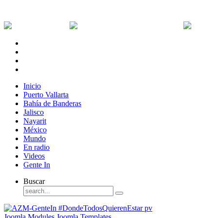
Viernes, 7 de Agosto de 2026
Dólar:
0 MXN
Dólar Canadiense:
0 MXN
Euro:
Inicio
Puerto Vallarta
Bahía de Banderas
Jalisco
Nayarit
México
Mundo
En radio
Videos
Gente In
Buscar
Joomla Modules
Joomla Templates