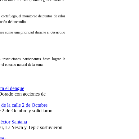
Nacional Forestal (Conafor), Secretaría de
s cortafuego, el monitoreo de puntos de calor
ación del incendio.
ece como una prioridad durante el desarrollo
instituciones participantes hasta lograr la
 el entorno natural de la zona.
ra el dengue
 Dorado con acciones de
 de la calle 2 de Octubre
e 2 de Octubre y solicitaron
Héctor Santana
r, La Yesca y Tepic sostuvieron
Mita