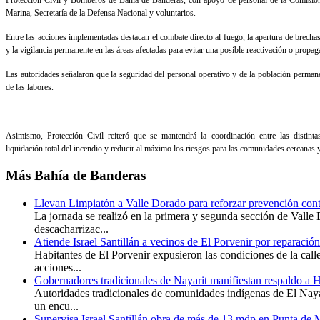
Protección Civil y Bomberos de Bahía de Banderas, con apoyo de personal de la Comisión 
Marina, Secretaría de la Defensa Nacional y voluntarios.
Entre las acciones implementadas destacan el combate directo al fuego, la apertura de brecha
y la vigilancia permanente en las áreas afectadas para evitar una posible reactivación o propag
Las autoridades señalaron que la seguridad del personal operativo y de la población perman
de las labores.
Asimismo, Protección Civil reiteró que se mantendrá la coordinación entre las distintas 
liquidación total del incendio y reducir al máximo los riesgos para las comunidades cercanas y
Más
Bahía de Banderas
Llevan Limpiatón a Valle Dorado para reforzar prevención cont
La jornada se realizó en la primera y segunda sección de Valle
descacharrizac...
Atiende Israel Santillán a vecinos de El Porvenir por reparación
Habitantes de El Porvenir expusieron las condiciones de la call
acciones...
Gobernadores tradicionales de Nayarit manifiestan respaldo a 
Autoridades tradicionales de comunidades indígenas de El Naya
un encu...
Supervisa Israel Santillán obra de más de 13 mdp en Punta de 