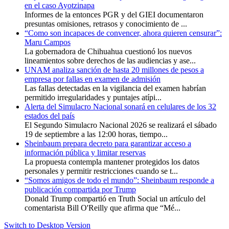
en el caso Ayotzinapa
Informes de la entonces PGR y del GIEI documentaron
presuntas omisiones, retrasos y conocimiento de ...
“Como son incapaces de convencer, ahora quieren censurar”:
Maru Campos
La gobernadora de Chihuahua cuestionó los nuevos
lineamientos sobre derechos de las audiencias y ase...
UNAM analiza sanción de hasta 20 millones de pesos a
empresa por fallas en examen de admisión
Las fallas detectadas en la vigilancia del examen habrían
permitido irregularidades y puntajes atípi...
Alerta del Simulacro Nacional sonará en celulares de los 32
estados del país
El Segundo Simulacro Nacional 2026 se realizará el sábado
19 de septiembre a las 12:00 horas, tiempo...
Sheinbaum prepara decreto para garantizar acceso a
información pública y limitar reservas
La propuesta contempla mantener protegidos los datos
personales y permitir restricciones cuando se t...
“Somos amigos de todo el mundo”: Sheinbaum responde a
publicación compartida por Trump
Donald Trump compartió en Truth Social un artículo del
comentarista Bill O'Reilly que afirma que “Mé...
Switch to Desktop Version