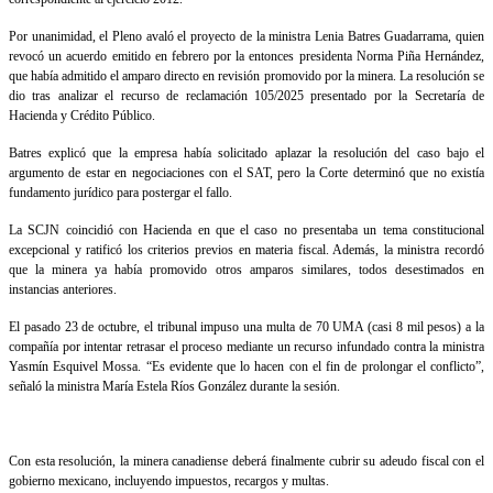
Por unanimidad, el Pleno avaló el proyecto de la ministra Lenia Batres Guadarrama, quien
revocó un acuerdo emitido en febrero por la entonces presidenta Norma Piña Hernández,
que había admitido el amparo directo en revisión promovido por la minera. La resolución se
dio tras analizar el recurso de reclamación 105/2025 presentado por la Secretaría de
Hacienda y Crédito Público.
Batres explicó que la empresa había solicitado aplazar la resolución del caso bajo el
argumento de estar en negociaciones con el SAT, pero la Corte determinó que no existía
fundamento jurídico para postergar el fallo.
La SCJN coincidió con Hacienda en que el caso no presentaba un tema constitucional
excepcional y ratificó los criterios previos en materia fiscal. Además, la ministra recordó
que la minera ya había promovido otros amparos similares, todos desestimados en
instancias anteriores.
El pasado 23 de octubre, el tribunal impuso una multa de 70 UMA (casi 8 mil pesos) a la
compañía por intentar retrasar el proceso mediante un recurso infundado contra la ministra
Yasmín Esquivel Mossa. “Es evidente que lo hacen con el fin de prolongar el conflicto”,
señaló la ministra María Estela Ríos González durante la sesión.
Con esta resolución, la minera canadiense deberá finalmente cubrir su adeudo fiscal con el
gobierno mexicano, incluyendo impuestos, recargos y multas.