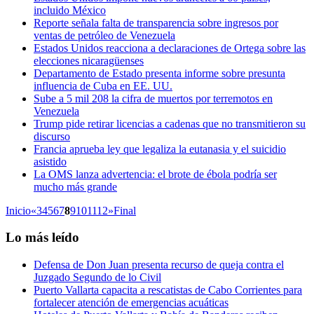
incluido México
Reporte señala falta de transparencia sobre ingresos por
ventas de petróleo de Venezuela
Estados Unidos reacciona a declaraciones de Ortega sobre las
elecciones nicaragüenses
Departamento de Estado presenta informe sobre presunta
influencia de Cuba en EE. UU.
Sube a 5 mil 208 la cifra de muertos por terremotos en
Venezuela
Trump pide retirar licencias a cadenas que no transmitieron su
discurso
Francia aprueba ley que legaliza la eutanasia y el suicidio
asistido
La OMS lanza advertencia: el brote de ébola podría ser
mucho más grande
Inicio
«
3
4
5
6
7
8
9
10
11
12
»
Final
Lo más leído
Defensa de Don Juan presenta recurso de queja contra el
Juzgado Segundo de lo Civil
Puerto Vallarta capacita a rescatistas de Cabo Corrientes para
fortalecer atención de emergencias acuáticas