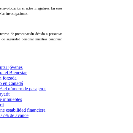
 involucrarlos en actos irregulares. En esos
 las investigaciones.
entorno de preocupación debido a presuntas
s de seguridad personal mientras continúan
lutar jóvenes
ra el Bienestar
n forzada
eo en Canadá
% el número de pasajeros
yarit
de inmuebles
rit
ne estabilidad financiera
a 77% de avance