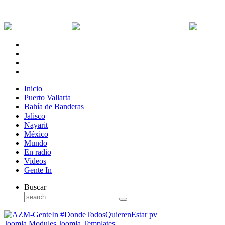
Jueves, 6 de Agosto de 2026
Dólar:
0 MXN
Dólar Canadiense:
0 MXN
Euro:
Inicio
Puerto Vallarta
Bahía de Banderas
Jalisco
Nayarit
México
Mundo
En radio
Videos
Gente In
Buscar
Joomla Modules
Joomla Templates