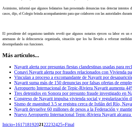
Asimismo, informó que algunos fedatarios han presentado denuncias tras detectar intentos de
casos, dijo, el Colegio brinda acompañamiento para que colaboren con las autoridades durante
El presidente del organismo también reveló que algunos notarios ejercen su labor en un 
amenazas de la delincuencia organizada, situación que los ha llevado a reforzar medida
desempeñando sus funciones.
Más artículos...
Nayarit alerta por presuntas fiestas clandestinas usadas para rec
Conavi Nayarit alerta por fraudes relacionados con Vivienda pa
Vinculan a proceso a excomandante de Nayarit por desaparició
Nayarit suma más de 150 denuncias por falsas ofertas de empl
Aeropuerto Internacional de Tepic-Riviera Nayarit aumenta 44
Tres detenidos en Sonora por presunto fraude investigado en Na
Congreso de Nayarit impulsa vivienda social y regularización 
Sismo de magnitud 3.5 se registra cerca de Ixtlán del Río, Naya
Nayarit devuelve 60 millones de pesos a la Federación y mantie
Nuevo Aeropuerto Internacional Tepic-Riviera Nayarit alcanz
Inicio
«
16
17
18
19
20
21
22
23
24
25
»
Final