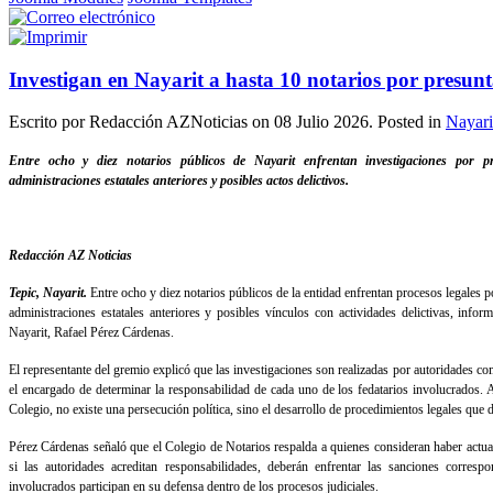
Investigan en Nayarit a hasta 10 notarios por presunt
Escrito por Redacción AZNoticias on
08 Julio 2026
. Posted in
Nayari
Entre ocho y diez notarios públicos de Nayarit enfrentan investigaciones por pr
administraciones estatales anteriores y posibles actos delictivos.
Redacción AZ Noticias
Tepic, Nayarit.
Entre ocho y diez notarios públicos de la entidad enfrentan procesos legales p
administraciones estatales anteriores y posibles vínculos con actividades delictivas, info
Nayarit, Rafael Pérez Cárdenas.
El representante del gremio explicó que las investigaciones son realizadas por autoridades com
el encargado de determinar la responsabilidad de cada uno de los fedatarios involucrados. 
Colegio, no existe una persecución política, sino el desarrollo de procedimientos legales que
Pérez Cárdenas señaló que el Colegio de Notarios respalda a quienes consideran haber actua
si las autoridades acreditan responsabilidades, deberán enfrentar las sanciones corresp
involucrados participan en su defensa dentro de los procesos judiciales.