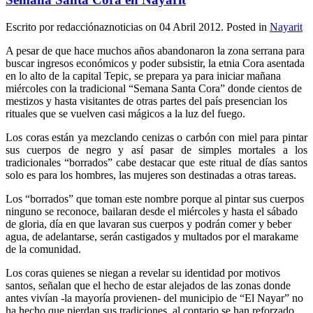
Escrito por redacciónaznoticias on
04 Abril 2012
. Posted in
Nayarit
A pesar de que hace muchos años abandonaron la zona serrana para
buscar ingresos económicos y poder subsistir, la etnia Cora asentada
en lo alto de la capital Tepic, se prepara ya para iniciar mañana
miércoles con la tradicional “Semana Santa Cora” donde cientos de
mestizos y hasta visitantes de otras partes del país presencian los
rituales que se vuelven casi mágicos a la luz del fuego.
Los coras están ya mezclando cenizas o carbón con miel para pintar
sus cuerpos de negro y así pasar de simples mortales a los
tradicionales “borrados” cabe destacar que este ritual de días santos
solo es para los hombres, las mujeres son destinadas a otras tareas.
Los “borrados” que toman este nombre porque al pintar sus cuerpos
ninguno se reconoce, bailaran desde el miércoles y hasta el sábado
de gloria, día en que lavaran sus cuerpos y podrán comer y beber
agua, de adelantarse, serán castigados y multados por el marakame
de la comunidad.
Los coras quienes se niegan a revelar su identidad por motivos
santos, señalan que el hecho de estar alejados de las zonas donde
antes vivían -la mayoría provienen- del municipio de “El Nayar” no
ha hecho que pierdan sus tradiciones, al contario se han reforzado