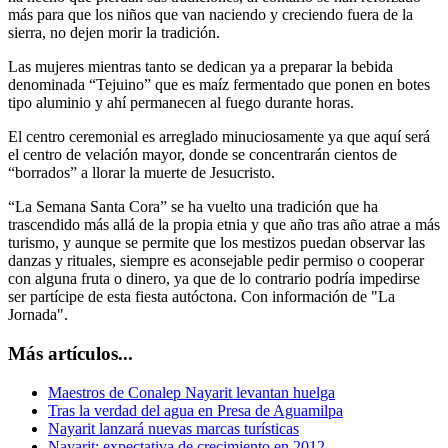
más para que los niños que van naciendo y creciendo fuera de la
sierra, no dejen morir la tradición.
Las mujeres mientras tanto se dedican ya a preparar la bebida
denominada “Tejuino” que es maíz fermentado que ponen en botes
tipo aluminio y ahí permanecen al fuego durante horas.
El centro ceremonial es arreglado minuciosamente ya que aquí será
el centro de velación mayor, donde se concentrarán cientos de
“borrados” a llorar la muerte de Jesucristo.
“La Semana Santa Cora” se ha vuelto una tradición que ha
trascendido más allá de la propia etnia y que año tras año atrae a más
turismo, y aunque se permite que los mestizos puedan observar las
danzas y rituales, siempre es aconsejable pedir permiso o cooperar
con alguna fruta o dinero, ya que de lo contrario podría impedirse
ser partícipe de esta fiesta autóctona. Con información de "La
Jornada".
Más artículos...
Maestros de Conalep Nayarit levantan huelga
Tras la verdad del agua en Presa de Aguamilpa
Nayarit lanzará nuevas marcas turísticas
Nayarit: expectativa de crecimiento en 2012