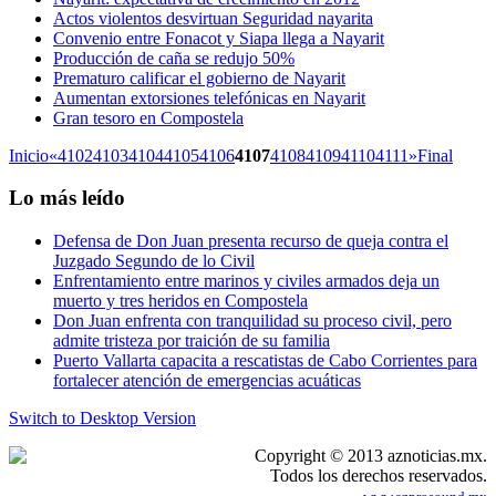
Actos violentos desvirtuan Seguridad nayarita
Convenio entre Fonacot y Siapa llega a Nayarit
Producción de caña se redujo 50%
Prematuro calificar el gobierno de Nayarit
Aumentan extorsiones telefónicas en Nayarit
Gran tesoro en Compostela
Inicio
«
4102
4103
4104
4105
4106
4107
4108
4109
4110
4111
»
Final
Lo más leído
Defensa de Don Juan presenta recurso de queja contra el
Juzgado Segundo de lo Civil
Enfrentamiento entre marinos y civiles armados deja un
muerto y tres heridos en Compostela
Don Juan enfrenta con tranquilidad su proceso civil, pero
admite tristeza por traición de su familia
Puerto Vallarta capacita a rescatistas de Cabo Corrientes para
fortalecer atención de emergencias acuáticas
Switch to Desktop Version
Copyright © 2013 aznoticias.mx.
Todos los derechos reservados.