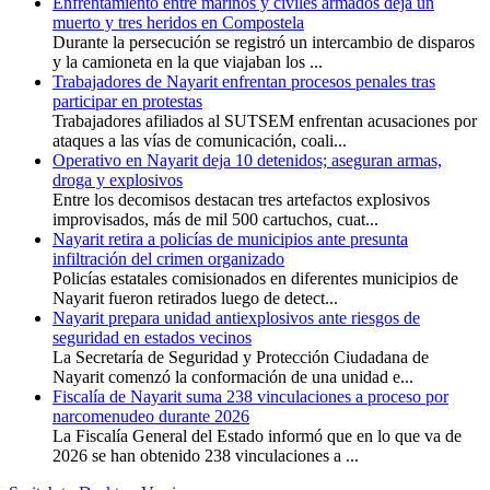
Enfrentamiento entre marinos y civiles armados deja un
muerto y tres heridos en Compostela
Durante la persecución se registró un intercambio de disparos
y la camioneta en la que viajaban los ...
Trabajadores de Nayarit enfrentan procesos penales tras
participar en protestas
Trabajadores afiliados al SUTSEM enfrentan acusaciones por
ataques a las vías de comunicación, coali...
Operativo en Nayarit deja 10 detenidos; aseguran armas,
droga y explosivos
Entre los decomisos destacan tres artefactos explosivos
improvisados, más de mil 500 cartuchos, cuat...
Nayarit retira a policías de municipios ante presunta
infiltración del crimen organizado
Policías estatales comisionados en diferentes municipios de
Nayarit fueron retirados luego de detect...
Nayarit prepara unidad antiexplosivos ante riesgos de
seguridad en estados vecinos
La Secretaría de Seguridad y Protección Ciudadana de
Nayarit comenzó la conformación de una unidad e...
Fiscalía de Nayarit suma 238 vinculaciones a proceso por
narcomenudeo durante 2026
La Fiscalía General del Estado informó que en lo que va de
2026 se han obtenido 238 vinculaciones a ...