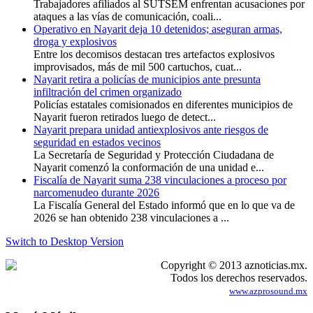
Trabajadores afiliados al SUTSEM enfrentan acusaciones por
ataques a las vías de comunicación, coali...
Operativo en Nayarit deja 10 detenidos; aseguran armas,
droga y explosivos
Entre los decomisos destacan tres artefactos explosivos
improvisados, más de mil 500 cartuchos, cuat...
Nayarit retira a policías de municipios ante presunta
infiltración del crimen organizado
Policías estatales comisionados en diferentes municipios de
Nayarit fueron retirados luego de detect...
Nayarit prepara unidad antiexplosivos ante riesgos de
seguridad en estados vecinos
La Secretaría de Seguridad y Protección Ciudadana de
Nayarit comenzó la conformación de una unidad e...
Fiscalía de Nayarit suma 238 vinculaciones a proceso por
narcomenudeo durante 2026
La Fiscalía General del Estado informó que en lo que va de
2026 se han obtenido 238 vinculaciones a ...
Switch to Desktop Version
Copyright © 2013 aznoticias.mx.
Todos los derechos reservados.
www.azprosound.mx