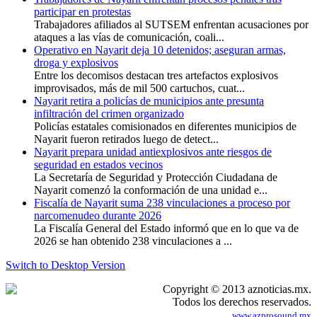
participar en protestas
Trabajadores afiliados al SUTSEM enfrentan acusaciones por
ataques a las vías de comunicación, coali...
Operativo en Nayarit deja 10 detenidos; aseguran armas,
droga y explosivos
Entre los decomisos destacan tres artefactos explosivos
improvisados, más de mil 500 cartuchos, cuat...
Nayarit retira a policías de municipios ante presunta
infiltración del crimen organizado
Policías estatales comisionados en diferentes municipios de
Nayarit fueron retirados luego de detect...
Nayarit prepara unidad antiexplosivos ante riesgos de
seguridad en estados vecinos
La Secretaría de Seguridad y Protección Ciudadana de
Nayarit comenzó la conformación de una unidad e...
Fiscalía de Nayarit suma 238 vinculaciones a proceso por
narcomenudeo durante 2026
La Fiscalía General del Estado informó que en lo que va de
2026 se han obtenido 238 vinculaciones a ...
Switch to Desktop Version
Copyright © 2013 aznoticias.mx.
Todos los derechos reservados.
www.azprosound.mx