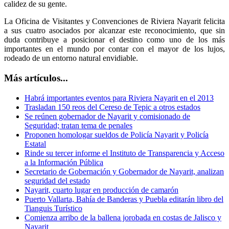
calidez de su gente.
La Oficina de Visitantes y Convenciones de Riviera Nayarit felicita
a sus cuatro asociados por alcanzar este reconocimiento, que sin
duda contribuye a posicionar el destino como uno de los más
importantes en el mundo por contar con el mayor de los lujos,
rodeado de un entorno natural envidiable.
Más artículos...
Habrá importantes eventos para Riviera Nayarit en el 2013
Trasladan 150 reos del Cereso de Tepic a otros estados
Se reúnen gobernador de Nayarit y comisionado de
Seguridad; tratan tema de penales
Proponen homologar sueldos de Policía Nayarit y Policía
Estatal
Rinde su tercer informe el Instituto de Transparencia y Acceso
a la Información Pública
Secretario de Gobernación y Gobernador de Nayarit, analizan
seguridad del estado
Nayarit, cuarto lugar en producción de camarón
Puerto Vallarta, Bahía de Banderas y Puebla editarán libro del
Tianguis Turístico
Comienza arribo de la ballena jorobada en costas de Jalisco y
Nayarit