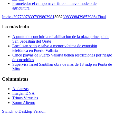
Prometedor el campo nayarita con nuevo modelo de
agricultura
Inicio
«
3977
3978
3979
3980
3981
3982
3983
3984
3985
3986
»
Final
Lo más leído
A punto de concluir la rehabilitación de la plaza principal de
San Sebastián del Oeste
Localizan sano y salvo a menor víctima de extorsión
telefónica en Puerto Vallarta
Cinco playas de Puerto Vallarta tienen restricciones por riesgo
de cocodrilos
Supervisa Israel Santillán obra de más de 13 mdp en Punta de
Mita
Columnistas
Andanzas
Imagen DNA
Trinos Virtuales
Zoom Alterno
Switch to Desktop Version