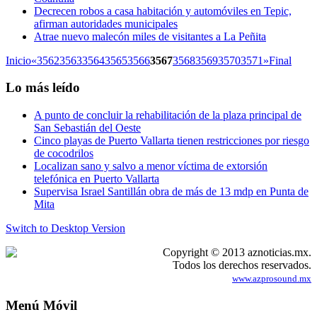
Decrecen robos a casa habitación y automóviles en Tepic,
afirman autoridades municipales
Atrae nuevo malecón miles de visitantes a La Peñita
Inicio
«
3562
3563
3564
3565
3566
3567
3568
3569
3570
3571
»
Final
Lo más leído
A punto de concluir la rehabilitación de la plaza principal de
San Sebastián del Oeste
Cinco playas de Puerto Vallarta tienen restricciones por riesgo
de cocodrilos
Localizan sano y salvo a menor víctima de extorsión
telefónica en Puerto Vallarta
Supervisa Israel Santillán obra de más de 13 mdp en Punta de
Mita
Switch to Desktop Version
Copyright © 2013 aznoticias.mx.
Todos los derechos reservados.
www.azprosound.mx
Menú Móvil