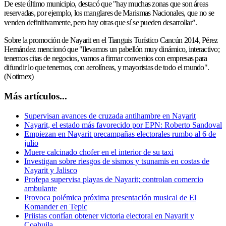
De este último municipio, destacó que "hay muchas zonas que son áreas
reservadas, por ejemplo, los manglares de Marismas Nacionales, que no se
venden definitivamente, pero hay otras que sí se pueden desarrollar".
Sobre la promoción de Nayarit en el Tianguis Turístico Cancún 2014, Pérez
Hernández mencionó que "llevamos un pabellón muy dinámico, interactivo;
tenemos citas de negocios, vamos a firmar convenios con empresas para
difundir lo que tenemos, con aerolíneas, y mayoristas de todo el mundo".
(Notimex)
Más artículos...
Supervisan avances de cruzada antihambre en Nayarit
Nayarit, el estado más favorecido por EPN: Roberto Sandoval
Empiezan en Nayarit precampañas electorales rumbo al 6 de
julio
Muere calcinado chofer en el interior de su taxi
Investigan sobre riesgos de sismos y tsunamis en costas de
Nayarit y Jalisco
Profepa supervisa playas de Nayarit; controlan comercio
ambulante
Provoca polémica próxima presentación musical de El
Komander en Tepic
Priistas confían obtener victoria electoral en Nayarit y
Coahuila