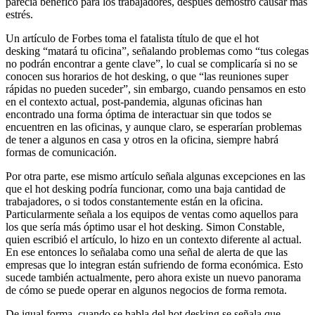
parecía benéfico para los trabajadores, después demostró causar más
estrés.
Un artículo de Forbes toma el fatalista título de que el hot
desking “matará tu oficina”, señalando problemas como “tus colegas
no podrán encontrar a gente clave”, lo cual se complicaría si no se
conocen sus horarios de hot desking, o que “las reuniones super
rápidas no pueden suceder”, sin embargo, cuando pensamos en esto
en el contexto actual, post-pandemia, algunas oficinas han
encontrado una forma óptima de interactuar sin que todos se
encuentren en las oficinas, y aunque claro, se esperarían problemas
de tener a algunos en casa y otros en la oficina, siempre habrá
formas de comunicación.
Por otra parte, ese mismo artículo señala algunas excepciones en las
que el hot desking podría funcionar, como una baja cantidad de
trabajadores, o si todos constantemente están en la oficina.
Particularmente señala a los equipos de ventas como aquellos para
los que sería más óptimo usar el hot desking. Simon Constable,
quien escribió el artículo, lo hizo en un contexto diferente al actual.
En ese entonces lo señalaba como una señal de alerta de que las
empresas que lo integran están sufriendo de forma económica. Esto
sucede también actualmente, pero ahora existe un nuevo panorama
de cómo se puede operar en algunos negocios de forma remota.
De igual forma, cuando se habla del hot desking se señala que,