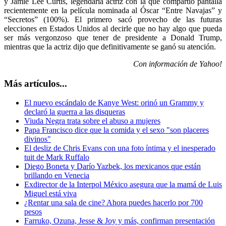
y Jamie Lee Curtis, legendaria actriz con la que compartió pantalla
recientemente en la película nominada al Óscar “Entre Navajas” y
“Secretos” (100%). El primero sacó provecho de las futuras
elecciones en Estados Unidos al decirle que no hay algo que pueda
ser más vergonzoso que tener de presidente a Donald Trump,
mientras que la actriz dijo que definitivamente se ganó su atención.
Con información de Yahoo!
Más artículos...
El nuevo escándalo de Kanye West: orinó un Grammy y
declaró la guerra a las disqueras
Viuda Negra trata sobre el abuso a mujeres
Papa Francisco dice que la comida y el sexo "son placeres
divinos"
El desliz de Chris Evans con una foto íntima y el inesperado
tuit de Mark Ruffalo
Diego Boneta y Darío Yazbek, los mexicanos que están
brillando en Venecia
Exdirector de la Interpol México asegura que la mamá de Luis
Miguel está viva
¿Rentar una sala de cine? Ahora puedes hacerlo por 700
pesos
Farruko, Ozuna, Jesse & Joy y más, confirman presentación