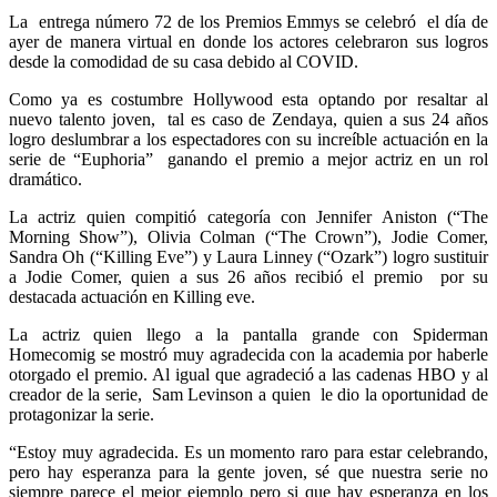
La entrega número 72 de los Premios Emmys se celebró el día de
ayer de manera virtual en donde los actores celebraron sus logros
desde la comodidad de su casa debido al COVID.
Como ya es costumbre Hollywood esta optando por resaltar al
nuevo talento joven, tal es caso de Zendaya, quien a sus 24 años
logro deslumbrar a los espectadores con su increíble actuación en la
serie de “Euphoria” ganando el premio a mejor actriz en un rol
dramático.
La actriz quien compitió categoría con Jennifer Aniston (“The
Morning Show”), Olivia Colman (“The Crown”), Jodie Comer,
Sandra Oh (“Killing Eve”) y Laura Linney (“Ozark”) logro sustituir
a Jodie Comer, quien a sus 26 años recibió el premio por su
destacada actuación en Killing eve.
La actriz quien llego a la pantalla grande con Spiderman
Homecomig se mostró muy agradecida con la academia por haberle
otorgado el premio. Al igual que agradeció a las cadenas HBO y al
creador de la serie, Sam Levinson a quien le dio la oportunidad de
protagonizar la serie.
“Estoy muy agradecida. Es un momento raro para estar celebrando,
pero hay esperanza para la gente joven, sé que nuestra serie no
siempre parece el mejor ejemplo pero si que hay esperanza en los