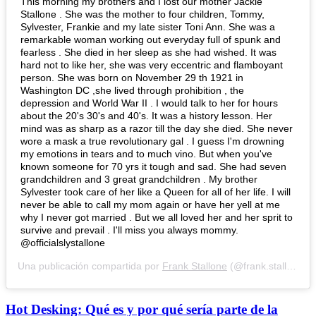
This morning my brothers and I lost our mother Jackie
Stallone . She was the mother to four children, Tommy,
Sylvester, Frankie and my late sister Toni Ann. She was a
remarkable woman working out everyday full of spunk and
fearless . She died in her sleep as she had wished. It was
hard not to like her, she was very eccentric and flamboyant
person. She was born on November 29 th 1921 in
Washington DC ,she lived through prohibition , the
depression and World War II . I would talk to her for hours
about the 20's 30's and 40's. It was a history lesson. Her
mind was as sharp as a razor till the day she died. She never
wore a mask a true revolutionary gal . I guess I'm drowning
my emotions in tears and to much vino. But when you've
known someone for 70 yrs it tough and sad. She had seven
grandchildren and 3 great grandchildren . My brother
Sylvester took care of her like a Queen for all of her life. I will
never be able to call my mom again or have her yell at me
why I never got married . But we all loved her and her sprit to
survive and prevail . I'll miss you always mommy.
@officialslystallone
Una publicación compartida por
Frank Stallone
(@frank.stallone) el 21 de Sep de 2020 a las 9:22 PDT
Hot Desking: Qué es y por qué sería parte de la